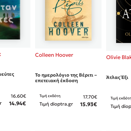
t
Colleen Hoover
Olivie Bla
ψεύτες
Το ημερολόγιο της Βέριτι –
Άτλας Έξι
επετειακή έκδοση
16.60€
Τιμή εκδότη
17.70€
Τιμή εκδότ
r
14.94€
Τιμή dioptra.gr
15.93€
Τιμή diop