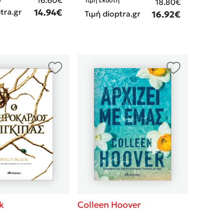
Τιμή εκδότη
18.80€
tra.gr
14.94€
Τιμή dioptra.gr
16.92€
k
Colleen Hoover