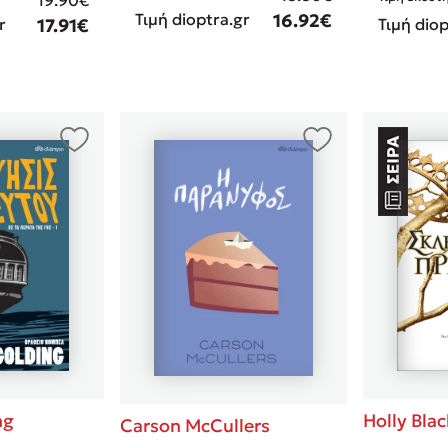
Τιμή dioptra.gr
16.92€
r
17.91€
Τιμή diop
ng
Holly Blac
Carson McCullers