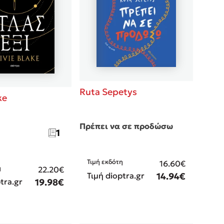
Ruta Sepetys
ke
Πρέπει να σε προδώσω
1
Τιμή εκδότη
16.60€
η
22.20€
Τιμή dioptra.gr
14.94€
tra.gr
19.98€