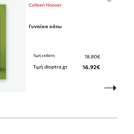
Colleen Hoover
 BBQ pizza
βάσεις σε
Γυναίκα κάτω
νάγκη μας για
ση με τη
Τιμή εκδότη
18.80€
; Κάνε το
η σου!
Τιμή dioptra.gr
16.92€