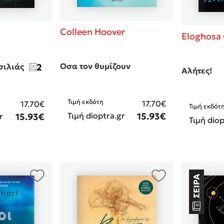
Colleen Hoover
Eloghosa
Όσα τον θυμίζουν
σιλιάς
2
Αλήτες!
Τιμή εκδότη
17.70€
17.70€
Τιμή εκδότ
Τιμή dioptra.gr
15.93€
r
15.93€
Τιμή diop