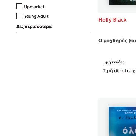
Upmarket
Young Adult
Holly Black
Δες περισσότερα
Ο μοχθηρός βα
Τιμή εκδότη
Τιμή dioptra.g