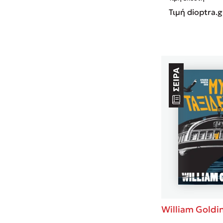
Τιμή dioptra.g
William Goldi