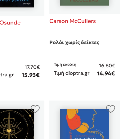
Carson McCullers
 Osunde
Ρολόι χωρίς δείκτες
Τιμή εκδότη
16.60€
η
17.70€
Τιμή dioptra.gr
14.94€
tra.gr
15.93€