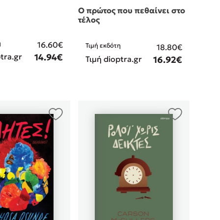
Ο πρώτος που πεθαίνει στο
τέλος
η
16.60€
Τιμή εκδότη
18.80€
tra.gr
14.94€
Τιμή dioptra.gr
16.92€