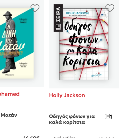
Mohamed
Holly Jackson
υ Ματάν
Οδηγός φόνων για
1
καλά κορίτσια
η
16.60€