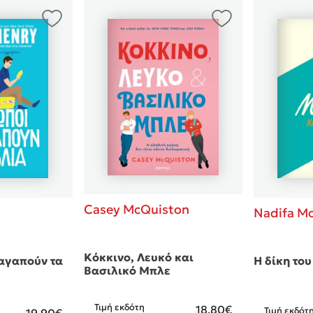
Casey McQuiston
Nadifa 
Κόκκινο, Λευκό και
αγαπούν τα
Η δίκη το
Βασιλικό Μπλε
Τιμή εκδότη
18.80€
Τιμή εκδότ
19.90€