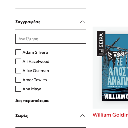
Δανάη Δεληγεώργη
Συγγραφέας
Πάνω, κάτω, μπροστά, πίσω
Adam Silvera
Mel Robbins
Ali Hazelwood
Η μέθοδος Αφήστε τους
Alice Oseman
Amor Towles
Ana Maya
Andrés Montero
Δες περισσότερα
Anthony Reynolds
William Goldi
Σειρές