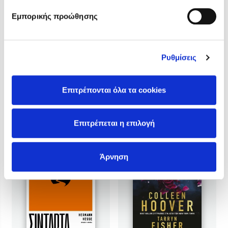
Θύελλα Όνυξ
3
Γερτρούδη
Εμπορικής προώθησης
Τιμή εκδότη
Τιμή εκδότη
27.75€
15.50€
Τιμή dioptra.gr
Τιμή dioptra.gr
24.98€
13.95€
Ρυθμίσεις
Επιτρέπονται όλα τα cookies
Επιτρέπεται η επιλογή
Άρνηση