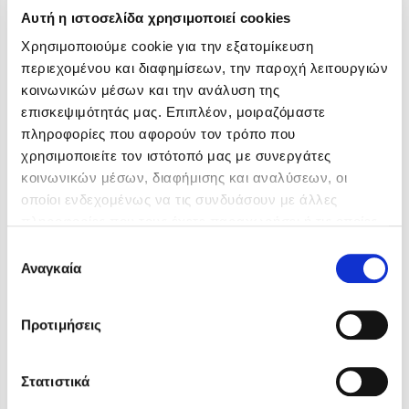
Αυτή η ιστοσελίδα χρησιμοποιεί cookies
Χρησιμοποιούμε cookie για την εξατομίκευση
περιεχομένου και διαφημίσεων, την παροχή λειτουργιών
κοινωνικών μέσων και την ανάλυση της
επισκεψιμότητάς μας. Επιπλέον, μοιραζόμαστε
πληροφορίες που αφορούν τον τρόπο που
χρησιμοποιείτε τον ιστότοπό μας με συνεργάτες
κοινωνικών μέσων, διαφήμισης και αναλύσεων, οι
οποίοι ενδεχομένως να τις συνδυάσουν με άλλες
πληροφορίες που τους έχετε παραχωρήσει ή τις οποίες
έχουν συλλέξει σε σχέση με την από μέρους σας χρήση
Επιλογή
των υπηρεσιών τους. Αν συνεχίσετε να χρησιμοποιείτε
Αναγκαία
συγκατάθεσης
την ιστοσελίδα μας, συναινείτε στη χρήση των cookies
μας.
Προτιμήσεις
Rebecca Yarros
Hermann Hesse
Στατιστικά