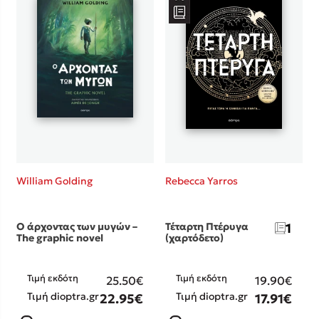
William Golding
Rebecca Yarros
Ο άρχοντας των μυγών –
Τέταρτη Πτέρυγα
1
The graphic novel
(χαρτόδετο)
Τιμή εκδότη
Τιμή εκδότη
25.50€
19.90€
Τιμή dioptra.gr
Τιμή dioptra.gr
22.95€
17.91€