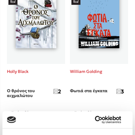
Holly Black
William Golding
Ο θρόνος του
2
Φωτιά στα έγκατα
3
αιχμαλώτου
Τιμή εκδότη
Τιμή εκδότη
17.70€
18.80€
Τιμή dioptra.gr
Τιμή dioptra.gr
15.93€
16.92€