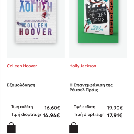
Προσεχείς εκδηλώσεις
Η Δανάη Δεληγεώργη στον Πύργο Κύμης
Ο Κώστας Κρομμύδας στο Παλαιοχώρι Καλαμπάκας
Ο Κώστας Κρομμύδας και η Μαρίνα Γιώτη στη Νικήτη
Χαλκιδικής
Ο Στέφανος Ξενάκης στη Χίο
Ο Κώστας Κρομμύδας & η Μαρίνα Γιώτη στο 54o Φεστιβάλ
Βιβλίου στο Πεδίον του Άρεως
Colleen Hoover
Holly Jackson
Εξομολόγηση
Η Επανεμφάνιση της
Ρέιτσελ Πράις
Τιμή εκδότη
Τιμή εκδότη
16.60€
19.90€
Τιμή dioptra.gr
Τιμή dioptra.gr
14.94€
17.91€