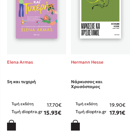
Κώστας Κρομμύδας
Το λιμάνι μου είσαι εσύ
Elena Armas
Hermann Hesse
Ιωάννης Γλωσσόπουλος
5η και τυχερή
Νάρκισσος και
Ένας γίγαντας στο σχολείο
Χρυσόστομος
Τιμή εκδότη
Τιμή εκδότη
17.70€
19.90€
Τιμή dioptra.gr
Τιμή dioptra.gr
15.93€
17.91€
Δανάη Δεληγεώργη
Πάνω, κάτω, μπροστά, πίσω