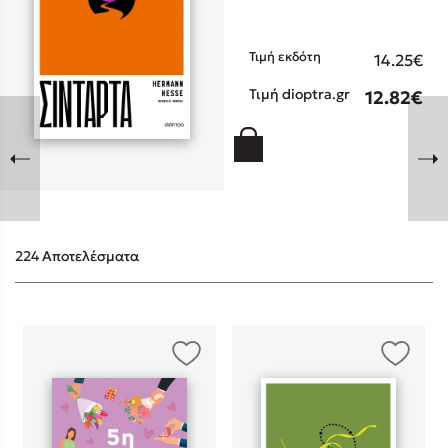
Τιμή εκδότη
14.25€
Τιμή dioptra.gr
12.82€
Sebastian Fitzek
Playlist
224 Αποτελέσματα
Στέφανος Ξενάκης
Το λεξικό της ζωής σου