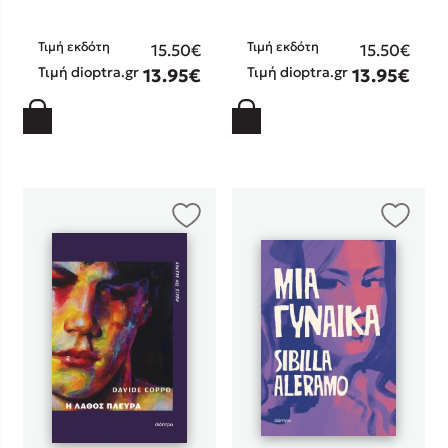
Στέφανος Ξενάκης
Sebastian Fitzek
Τιμή εκδότη
Τιμή εκδότη
15.50€
15.50€
Τιμή dioptra.gr
Τιμή dioptra.gr
Freida McFadden
13.95€
13.95€
Κατρίνα Τσάνταλη
Lucinda Riley
Mimi Matthews
Benzamin Bécue
Rebecca Yarros
Teo Benedetti
Τζένη Κουτσοδημητροπούλου
Emily Henry
Ali Hazelwood
Cori Doerrfeld
Pierdomenico Baccalario
Δανάη Ιμπραχήμ