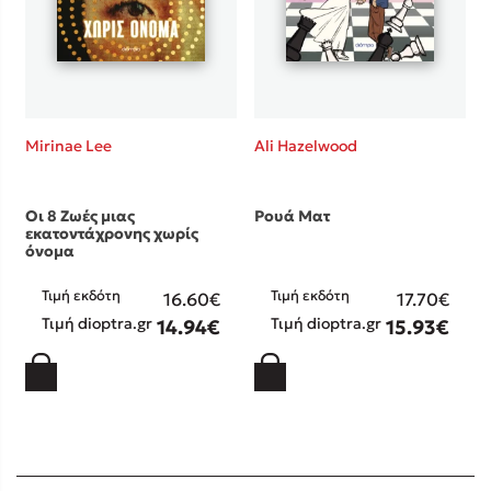
Mirinae Lee
Ali Hazelwood
Οι 8 Ζωές μιας
Ρουά Ματ
εκατοντάχρονης χωρίς
όνομα
Τιμή εκδότη
Τιμή εκδότη
16.60€
17.70€
Τιμή dioptra.gr
Τιμή dioptra.gr
14.94€
15.93€