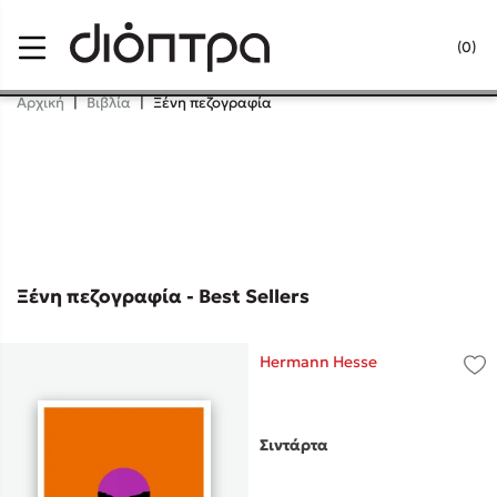
Menu
(0)
Κλείσιμο
Αρχική
|
Βιβλία
|
Ξένη πεζογραφία
Δημοφιλή Βιβλία
Lidia Branković
Το ξενοδοχείο των συναισθημάτων
Ξένη πεζογραφία - Best Sellers
Hermann Hesse
Χάρης Πολίτης
Σιντάρτα
Καθρέφτης