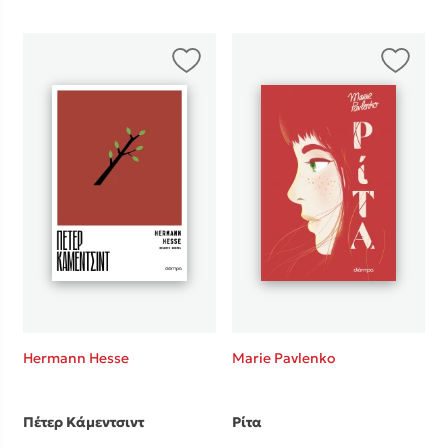
Mel Robbins
Η μέθοδος Αφήστε τους
Δημοφιλείς Συγγραφείς
Hermann Hesse
Marie Pavlenko
Φυστίκι ΠουΚυλάει
Παύλος Καστανάς
Πέτερ Κάμεντσιντ
Ρίτα
El Sombrero