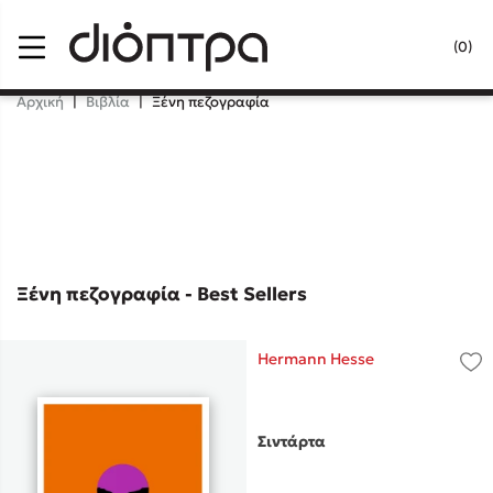
Menu
(0)
Κλείσιμο
Αρχική
|
Βιβλία
|
Ξένη πεζογραφία
Δημοφιλή Βιβλία
Lidia Branković
Το ξενοδοχείο των συναισθημάτων
Ξένη πεζογραφία - Best Sellers
Hermann Hesse
Χάρης Πολίτης
Σιντάρτα
Καθρέφτης