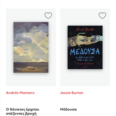
Mel Robbins
Η μέθοδος Αφήστε τους
Δημοφιλείς Συγγραφείς
Andrés Montero
Jessie Burton
Φυστίκι ΠουΚυλάει
Παύλος Καστανάς
Ο θάνατος έρχεται
Μέδουσα
El Sombrero
στάζοντας βροχή