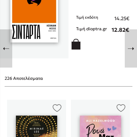
Τιμή εκδότη
14.25€
Τιμή dioptra.gr
12.82€
Sebastian Fitzek
Playlist
226 Αποτελέσματα
Στέφανος Ξενάκης
Το λεξικό της ζωής σου