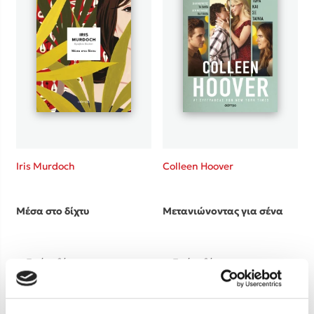
Iris Murdoch
Colleen Hoover
Μέσα στο δίχτυ
Μετανιώνοντας για σένα
Τιμή εκδότη
Τιμή εκδότη
18.80€
17.70€
Τιμή dioptra.gr
Τιμή dioptra.gr
16.92€
15.93€