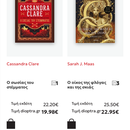
Προσεχείς εκδηλώσεις
Η Δανάη Δεληγεώργη στον Πύργο Κύμης
Ο Κώστας Κρομμύδας στο Παλαιοχώρι Καλαμπάκας
Ο Κώστας Κρομμύδας και η Μαρίνα Γιώτη στη Νικήτη
Χαλκιδικής
Ο Στέφανος Ξενάκης στη Χίο
Ο Κώστας Κρομμύδας & η Μαρίνα Γιώτη στο 54o Φεστιβάλ
Βιβλίου στο Πεδίον του Άρεως
Cassandra Clare
Sarah J. Maas
Ο σωσίας του
1
Ο οίκος της φλόγας
3
στέμματος
και της σκιάς
Τιμή εκδότη
Τιμή εκδότη
22.20€
25.50€
Τιμή dioptra.gr
Τιμή dioptra.gr
19.98€
22.95€