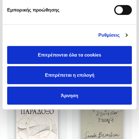
Depeche mode
Όλη μου η οργή
Εμπορικής προώθησης
Τιμή εκδότη
Τιμή εκδότη
15.50€
17.70€
Τιμή dioptra.gr
Τιμή dioptra.gr
13.95€
15.93€
Ρυθμίσεις
Επιτρέπονται όλα τα cookies
Επιτρέπεται η επιλογή
Άρνηση