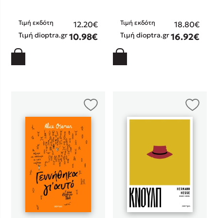
Στέφανος Ξενάκης
Sebastian Fitzek
Τιμή εκδότη
Τιμή εκδότη
12.20€
18.80€
Τιμή dioptra.gr
Τιμή dioptra.gr
Freida McFadden
10.98€
16.92€
Κατρίνα Τσάνταλη
Lucinda Riley
Mimi Matthews
Benzamin Bécue
Rebecca Yarros
Teo Benedetti
Τζένη Κουτσοδημητροπούλου
Emily Henry
Ali Hazelwood
Cori Doerrfeld
Pierdomenico Baccalario
Δανάη Ιμπραχήμ