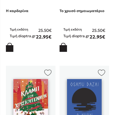
Η καρδερίνα
Το χρυσό σημειωματάριο
Τιμή εκδότη
Τιμή εκδότη
25.50€
25.50€
Τιμή dioptra.gr
Τιμή dioptra.gr
22.95€
22.95€