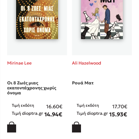
Κώστας Κρομμύδας
Το λιμάνι μου είσαι εσύ
Mirinae Lee
Ali Hazelwood
Ιωάννης Γλωσσόπουλος
Οι 8 Ζωές μιας
Ρουά Ματ
Ένας γίγαντας στο σχολείο
εκατοντάχρονης χωρίς
όνομα
Τιμή εκδότη
Τιμή εκδότη
16.60€
17.70€
Τιμή dioptra.gr
Τιμή dioptra.gr
14.94€
15.93€
Δανάη Δεληγεώργη
Πάνω, κάτω, μπροστά, πίσω