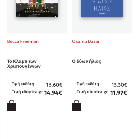
Becca Freeman
Osamu Dazai
Το Κλαμπ των
Ο δύων ήλιος
Χριστουγέννων
Τιμή εκδότη
Τιμή εκδότη
16.60€
13.30€
Τιμή dioptra.gr
Τιμή dioptra.gr
14.94€
11.97€