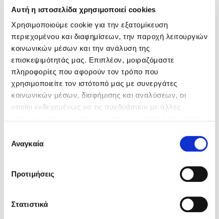
Αυτή η ιστοσελίδα χρησιμοποιεί cookies
Χρησιμοποιούμε cookie για την εξατομίκευση
περιεχομένου και διαφημίσεων, την παροχή λειτουργιών
κοινωνικών μέσων και την ανάλυση της
επισκεψιμότητάς μας. Επιπλέον, μοιραζόμαστε
πληροφορίες που αφορούν τον τρόπο που
χρησιμοποιείτε τον ιστότοπό μας με συνεργάτες
κοινωνικών μέσων, διαφήμισης και αναλύσεων, οι
οποίοι ενδεχομένως να τις συνδυάσουν με άλλες
πληροφορίες που τους έχετε παραχωρήσει ή τις οποίες
έχουν συλλέξει σε σχέση με την από μέρους σας χρήση
Επιλογή
των υπηρεσιών τους. Αν συνεχίσετε να χρησιμοποιείτε
Αναγκαία
συγκατάθεσης
την ιστοσελίδα μας, συναινείτε στη χρήση των cookies
μας.
Προτιμήσεις
Serhiy Zhadan
Sabaa Tahir
Στατιστικά