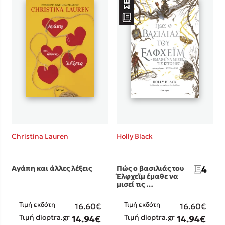
Christina Lauren
Holly Black
Αγάπη και άλλες λέξεις
Πώς ο βασιλιάς του
4
Έλφχεϊμ έμαθε να
μισεί τις …
Τιμή εκδότη
Τιμή εκδότη
16.60€
16.60€
Τιμή dioptra.gr
Τιμή dioptra.gr
14.94€
14.94€