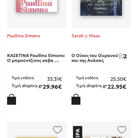
Paullina Simons
Sarah J. Maas
ΚΑΣΕΤΙΝΑ Paullina Simons:
Ο Οίκος του Ουρανού
2
Ο μπρούντζινος καβα …
και της Ανάσας
Τιμή εκδότη
Τιμή εκδότη
33.31€
25.50€
Τιμή dioptra.gr
Τιμή dioptra.gr
29.96€
22.95€