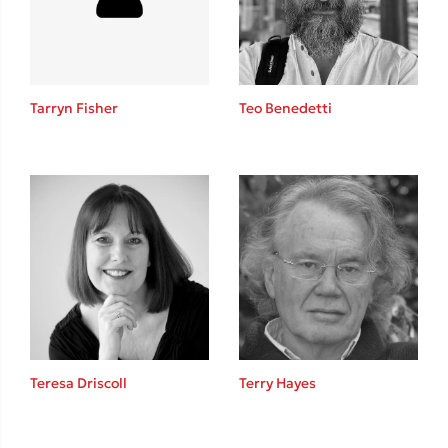
Κώστας Κρομμύδας
Το λιμάνι μου είσαι εσύ
Tarryn Fisher
Teo Benedetti
Ιωάννης Γλωσσόπουλος
Ένας γίγαντας στο σχολείο
Teresa Driscoll
Terry Hayes
Δανάη Δεληγεώργη
Πάνω, κάτω, μπροστά, πίσω