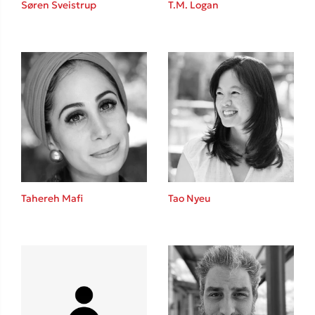
Søren Sveistrup
T.M. Logan
Sebastian Fitzek
Playlist
Tahereh Mafi
Tao Nyeu
Στέφανος Ξενάκης
Το λεξικό της ζωής σου