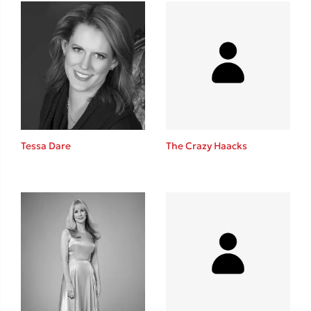
Mel Robbins
Η μέθοδος Αφήστε τους
Tessa Dare
The Crazy Haacks
Δημοφιλείς Συγγραφείς
Φυστίκι ΠουΚυλάει
Παύλος Καστανάς
El Sombrero