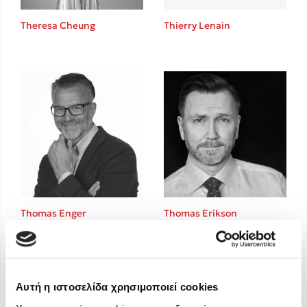
Στέφανος Ξενάκης
Theresa Cheung
Thierry Lenain
Sebastian Fitzek
Freida McFadden
Κατρίνα Τσάνταλη
Lucinda Riley
Mimi Matthews
Benzamin Bécue
Rebecca Yarros
Teo Benedetti
Τζένη Κουτσοδημητροπούλου
Emily Henry
Thomas Enger
Thomas Erikson
Ali Hazelwood
Cori Doerrfeld
Pierdomenico Baccalario
Δανάη Ιμπραχήμ
Αυτή η ιστοσελίδα χρησιμοποιεί cookies