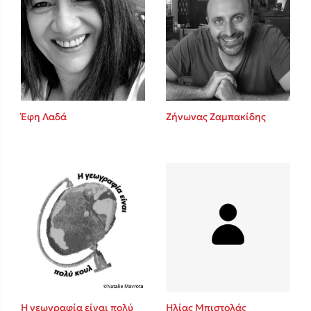
Έφη Λαδά
Ζήνωνας Ζαμπακίδης
Η γεωγραφία είναι πολύ
Ηλίας Μπιστολάς