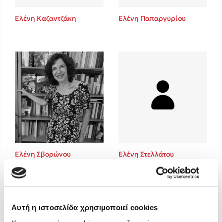
Στέφανος Ξενάκης
Ελένη Καζαντζάκη
Ελένη Παπαργυρίου
Sebastian Fitzek
Freida McFadden
Κατρίνα Τσάνταλη
Lucinda Riley
Mimi Matthews
Benzamin Bécue
Rebecca Yarros
Teo Benedetti
Τζένη Κουτσοδημητροπούλου
Emily Henry
Ελένη Σβορώνου
Ελένη Στελλάτου
Ali Hazelwood
Cori Doerrfeld
Pierdomenico Baccalario
Δανάη Ιμπραχήμ
Αυτή η ιστοσελίδα χρησιμοποιεί cookies