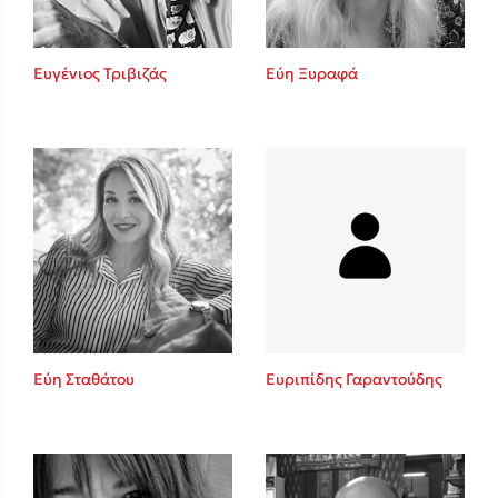
Ευγένιος Τριβιζάς
Εύη Ξυραφά
Εύη Σταθάτου
Ευριπίδης Γαραντούδης