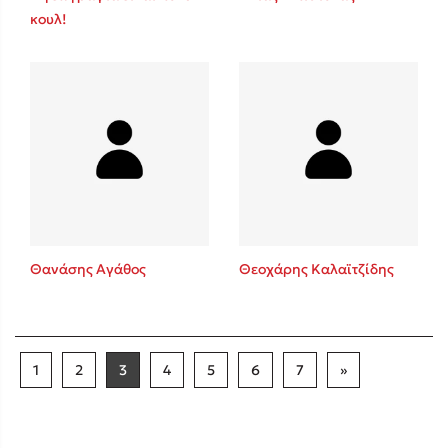
κουλ!
Θανάσης Αγάθος
Θεοχάρης Καλαϊτζίδης
1
2
3
4
5
6
7
»