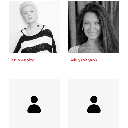
Mel Robbins
Η μέθοδος Αφήστε τους
Έλενα Ακρίτα
Ελένη Γαληνού
Δημοφιλείς Συγγραφείς
Φυστίκι ΠουΚυλάει
Παύλος Καστανάς
El Sombrero