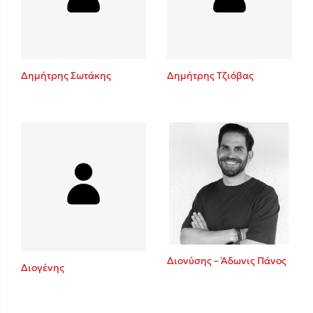
Κώστας Κρομμύδας
Το λιμάνι μου είσαι εσύ
Δημήτρης Σωτάκης
Δημήτρης Τζιόβας
Ιωάννης Γλωσσόπουλος
Ένας γίγαντας στο σχολείο
Διονύσης – Άδωνις Πάνος
Διογένης
Δανάη Δεληγεώργη
Πάνω, κάτω, μπροστά, πίσω