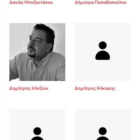
Δανάη Μπεζαντάκου
Δήμητρα Παπαδοπούλου
Sebastian Fitzek
Playlist
Δημήτρης Αλεξίου
Δημήτρης Κόκορης
Στέφανος Ξενάκης
Το λεξικό της ζωής σου