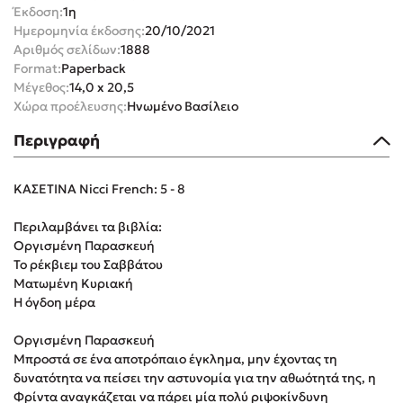
Έκδοση:
1η
Στέφανος Ξενάκης
Ημερομηνία έκδοσης:
20/10/2021
Sebastian Fitzek
Αριθμός σελίδων:
1888
Freida McFadden
Format:
Paperback
Μέγεθος:
14,0 x 20,5
Κατρίνα Τσάνταλη
Χώρα προέλευσης:
Ηνωμένο Βασίλειο
Lucinda Riley
Περιγραφή
Mimi Matthews
Benzamin Bécue
ΚΑΣΕΤΙΝΑ Nicci French: 5 - 8
Rebecca Yarros
Teo Benedetti
Περιλαμβάνει τα βιβλία:
Τζένη Κουτσοδημητροπούλου
Οργισμένη Παρασκευή
Το ρέκβιεμ του Σαββάτου
Emily Henry
Ματωμένη Κυριακή
Ali Hazelwood
Η όγδοη μέρα
Cori Doerrfeld
Οργισμένη Παρασκευή
Pierdomenico Baccalario
Μπροστά σε ένα αποτρόπαιο έγκλημα, μην έχοντας τη
Δανάη Ιμπραχήμ
δυνατότητα να πείσει την αστυνομία για την αθωότητά της, η
Φρίντα αναγκάζεται να πάρει μία πολύ ριψοκίνδυνη