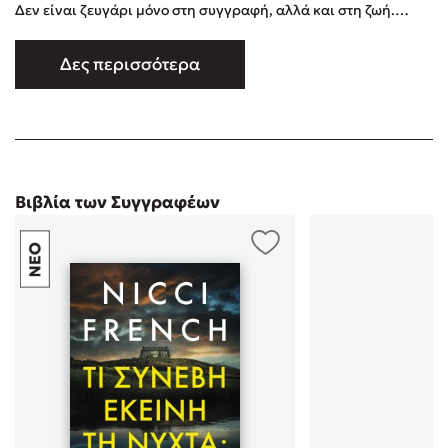
Δεν είναι ζευγάρι µόνο στη συγγραφή, αλλά και στη ζωή.
Είναι παντρεµένοι και κατοικούν στο Σάφολκ. Από τις εκδόσεις
Διόπτρα κυκλοφορεί η σειρά ψυχολογικών θρίλερ µε ηρωίδα
Δες περισσότερα
τη Φρίντα Κλάιν Blue Monday, Tuesday’s Gone, Σκοτεινή
Τετάρτη, Σηµαδεµένη Πέµπτη, Οργισµένη Παρασκευή, Το
ρέκβιεμ τ …
Βιβλία των Συγγραφέων