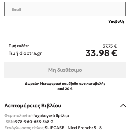
Υποβολή
Mel Robbins
37.75
€
Τιμή εκδότη
33.98
€
Η μέθοδος Αφήστε τους
Τιμή dioptra.gr
Μη διαθέσιμο
Δωρεάν Μεταφορικά και έξοδα αντικαταβολής
από 20 €
Δημοφιλείς Συγγραφείς
Λεπτομέρειες Βιβλίου
Φυστίκι ΠουΚυλάει
Θεματολογία:
Ψυχολογικό θρίλερ
Παύλος Καστανάς
ISBN:
978-960-653-548-2
El Sombrero
Ξενόγλωσσος τίτλος:
SLIPCASE - Nicci French: 5 - 8