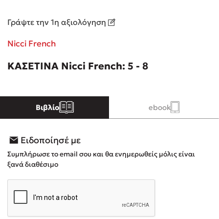
Γράψτε την 1η αξιολόγηση
Κώστας Κρομμύδας
Nicci French
Το λιμάνι μου είσαι εσύ
ΚΑΣΕΤΙΝΑ Nicci French: 5 - 8
Βιβλίο
ebook
Ιωάννης Γλωσσόπουλος
Ένας γίγαντας στο σχολείο
Ειδοποίησέ με
Συμπλήρωσε το email σου και θα ενημερωθείς μόλις είναι
ξανά διαθέσιμο
Δανάη Δεληγεώργη
Πάνω, κάτω, μπροστά, πίσω