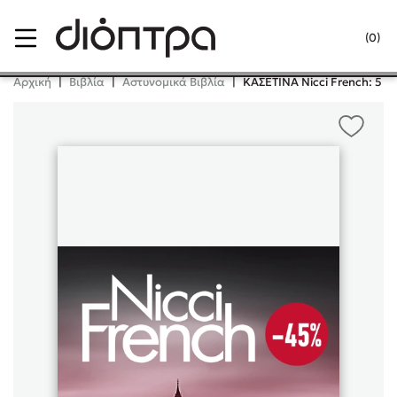
Menu
(0)
Κλείσιμο
Αρχική
|
Βιβλία
|
Αστυνομικά Βιβλία
|
ΚΑΣΕΤΙΝΑ Nicci French: 5 - 
Δημοφιλή Βιβλία
Lidia Branković
Το ξενοδοχείο των συναισθημάτων
Χάρης Πολίτης
Καθρέφτης