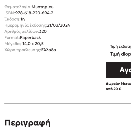
Θεματολογία:
Μυστηρίου
Rebecca Yar
Playlist
ISBN:
978-618-220-694-2
Teo Benedett
Έκδοση:
1η
Ημερομηνία έκδοσης:
21/03/2024
Τζένη Κουτσ
Αριθμός σελίδων:
320
Emily Henry
Στέφανος Ξενάκης
Format:
Paperback
Ali Hazelwoo
Μέγεθος:
14,0 x 20,5
Τιμή εκδότ
Χώρα προέλευσης:
Ελλάδα
Το λεξικό της ζωής σου
Cori Doerrfe
Τιμή diop
Pierdomenico
Αγ
Δανάη Ιμπρ
Κώστας Κρομμύδας
Δωρεάν Μεταφ
από 20 €
Το λιμάνι μου είσαι εσύ
Ιωάννης Γλωσσόπουλος
Περιγραφή
Διαβά
Ένας γίγαντας στο σχολείο