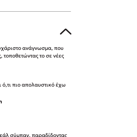
ευχάριστο ανάγνωσμα, που
, τοποθετώντας το σε νέες
 ό,τι πιο απολαυστικό έχω
m
υρεάλ σύμπαν, παραδίδοντας