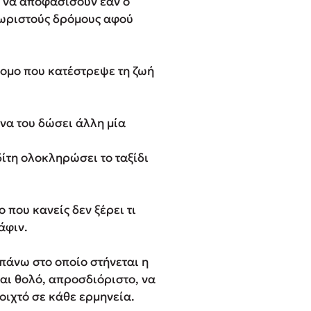
 να αποφασίσουν εάν ο
χωριστούς δρόμους αφού
τομο που κατέστρεψε τη ζωή
 να του δώσει άλλη μία
ίτη ολοκληρώσει το ταξίδι
 που κανείς δεν ξέρει τι
άφιν.
πάνω στο οποίο στήνεται η
ναι θολό, απροσδιόριστο, να
οιχτό σε κάθε ερμηνεία.