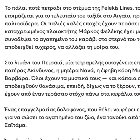
Το πάλαι ποτέ πετράδι στο στέμμα της Felekis Lines, 
ετοιμάζεται για το τελευταίο του ταξίδι στο Αιγαίο, 
Δανάη Δεληγεώργη
παλιοσίδερα. Οι παλιές καλές εποχές έχουν περάσει 
καταχρεωμένος πλοιοκτήτης Μάρκος Φελέκης έχει μο
Πάνω, κάτω, μπροστά, πίσω
συνοδέψει το αγαπημένο του καράβι στο στερνό του τα
αποδειχθεί τυχερός, να αλλάξει τη μοίρα του.
Στο λιμάνι του Πειραιά, μία τετραμελής οικογένεια επ
Mel Robbins
πατέρας Ακίνδυνος, η μητέρα Νανά, η έφηβη κόρη Μι
Η μέθοδος Αφήστε τους
Βαρβάρα. Όλοι έχουν τα μυστικά τους — και κάποια 
αποδειχθούν θανάσιμα, επειδή, δίχως να το ξέρουν, τ
έχουν από έναν τεράστιο στόχο πάνω στα κεφάλια το
Ένας επαγγελματίας δολοφόνος, που θέλει να φέρει ε
για να σώσει το αγαπημένο του ζώο, ένα τανούκι από
Σαϊτάμα.