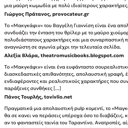
μια μαύρη κωμωδία με πολύ ιδιαίτερους χαρακτήρες
Γιώργος Πράτανος, provocateur.gr
Το «Μακγκάφιν» του Βαγγέλη Γιαννίση είναι ένα απ
συνδυάζει την ένταση του θρίλερ με το μαύρο χιούμο
πολυδιάστατους χαρακτήρες και μια συναρπαστική πλ
αναγνώστη σε αγωνία μέχρι την τελευταία σελίδα.
Αλεξία Βλάρα, theatromusicbooks.blogspot.com
Το «Μακγκάφιν» είναι ένα ευφάνταστο σουρεαλιστικ
διασκεδαστικές απιθανότητες, απολαυστική γραφή, 
ενδιαφέροντες και ρεαλιστικούς χαρακτήρες που συν
παράξενες συνθήκες [...]
Πάνος Τουρλής, tovivlio.net
Πραγματικά μια απολαυστική pulp κομεντί, το «Μαγκ
θα σε κανει να περάσεις υπέροχα όσο το διαβάζεις, 
αν το φανταστείς ταινία του Ταραντίνο. Ανατροπές, α