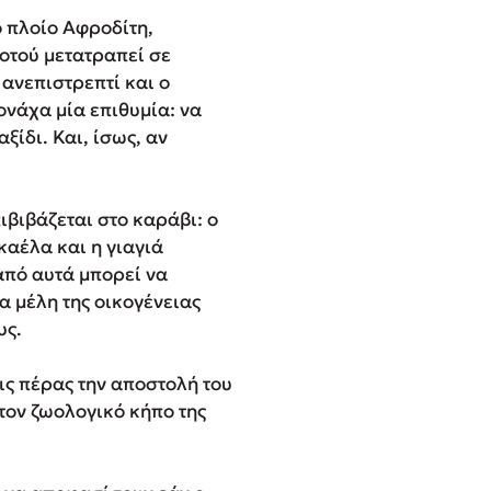
το πλοίο Αφροδίτη,
προτού μετατραπεί σε
ανεπιστρεπτί και ο
νάχα μία επιθυμία: να
ξίδι. Και, ίσως, αν
ιβιβάζεται στο καράβι: ο
καέλα και η γιαγιά
από αυτά μπορεί να
α μέλη της οικογένειας
υς.
ις πέρας την αποστολή του
 τον ζωολογικό κήπο της