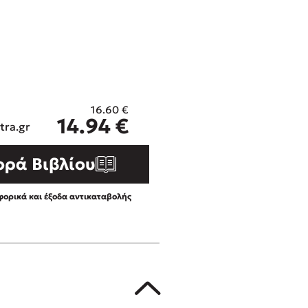
ros
3 βιβλία που μπορείς να δια
μια μέρα!
i
Εύκολη συνταγή για chicken
οδημητροπούλου
από τον Άκη Πετρετζίκη!
Διακοπές με τα παιδιά: Η α
d
παύση σε μετωπική σύγκρου
16.60
€
η
δική τους για εκτόνωση
14.94
€
ld
tra.gr
Πάνω, κάτω, μπροστά, πίσω
 Baccalario
τεστ και ανακάλυψε την τάσ
ορά Βιβλίου
αχήμ
ορικά και έξοδα αντικαταβολής
στε απόσπασμα