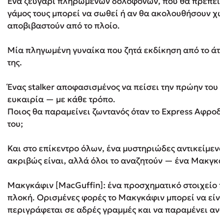
Ένα ζευγάρι πληρωμένων δολοφόνων, που θα πρέπει
γάμος τους μπορεί να σωθεί ή αν θα ακολουθήσουν 
αποβιβαστούν από το πλοίο.
Μία πληγωμένη γυναίκα που ζητά εκδίκηση από το ά
της.
Ένας stalker αποφασισμένος να πείσει την πρώην του
ευκαιρία — με κάθε τρόπο.
Ποιος θα παραμείνει ζωντανός όταν το Express Αφροδ
του;
Και στο επίκεντρο όλων, ένα μυστηριώδες αντικείμενο
ακριβώς είναι, αλλά όλοι το αναζητούν — ένα Μακγκ
Μακγκάφιν [MacGuffin]: ένα προσχηματικό στοιχείο 
πλοκή. Ορισμένες φορές το Μακ­γκά­φιν μπορεί να εί
περιγράφεται σε αδρές γραμμές και να παραμένει αν