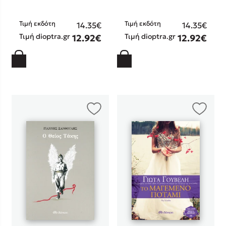
Στέφανος Ξενάκης
Sebastian Fitzek
Τιμή εκδότη
Τιμή εκδότη
14.35€
14.35€
Τιμή dioptra.gr
Τιμή dioptra.gr
Freida McFadden
12.92€
12.92€
Κατρίνα Τσάνταλη
Lucinda Riley
Mimi Matthews
Benzamin Bécue
Rebecca Yarros
Teo Benedetti
Τζένη Κουτσοδημητροπούλου
Emily Henry
Ali Hazelwood
Cori Doerrfeld
Pierdomenico Baccalario
Δανάη Ιμπραχήμ