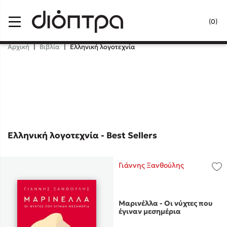
Menu
(0)
Κλείσιμο
Αρχική
|
Βιβλία
|
Ελληνική λογοτεχνία
Δημοφιλή Βιβλία
Lidia Branković
Το ξενοδοχείο των συναισθημάτων
Ελληνική λογοτεχνία - Best Sellers
Γιάννης Ξανθούλης
Χάρης Πολίτης
Μαρινέλλα - Οι νύχτες που
έγιναν μεσημέρια
Καθρέφτης