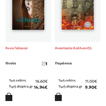
Κώστας Κρομμύδας
Το λιμάνι μου είσαι εσύ
Άννα Γαλανού
Αναστασία Καλλιοντζή
Ιωάννης Γλωσσόπουλος
Θυσία
1
Παράνοια
Ένας γίγαντας στο σχολείο
Τιμή εκδότη
Τιμή εκδότη
16.60€
11.00€
Τιμή dioptra.gr
Τιμή dioptra.gr
14.94€
9.90€
Δανάη Δεληγεώργη
Πάνω, κάτω, μπροστά, πίσω