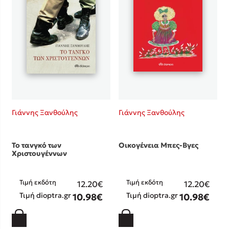
Προσεχείς εκδηλώσεις
Η Δανάη Δεληγεώργη στον Πύργο Κύμης
Ο Κώστας Κρομμύδας στο Παλαιοχώρι Καλαμπάκας
Ο Κώστας Κρομμύδας και η Μαρίνα Γιώτη στη Νικήτη
Χαλκιδικής
Ο Στέφανος Ξενάκης στη Χίο
Ο Κώστας Κρομμύδας & η Μαρίνα Γιώτη στο 54o Φεστιβάλ
Βιβλίου στο Πεδίον του Άρεως
Γιάννης Ξανθούλης
Γιάννης Ξανθούλης
Το τανγκό των
Οικογένεια Μπες-Βγες
Χριστουγέννων
Τιμή εκδότη
Τιμή εκδότη
12.20€
12.20€
Τιμή dioptra.gr
Τιμή dioptra.gr
10.98€
10.98€