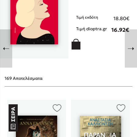
Τιμή εκδότη
18.80€
Τιμή dioptra.gr
16.92€
Sebastian Fitzek
Playlist
169 Αποτελέσματα
Στέφανος Ξενάκης
Το λεξικό της ζωής σου