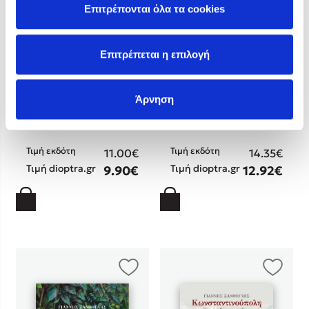
Επιτρέπονται όλα τα cookies
Επιτρέπεται η επιλογή
Γιώτα Γουβέλη
Γιάννης Ξανθούλης
Άρνηση
Το κεντρί της πεταλούδας
Το πεθαμένο λικέρ
Τιμή εκδότη
Τιμή εκδότη
11.00€
14.35€
Τιμή dioptra.gr
Τιμή dioptra.gr
9.90€
12.92€