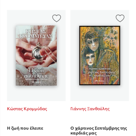
Mel Robbins
Η μέθοδος Αφήστε τους
Δημοφιλείς Συγγραφείς
Κώστας Κρομμύδας
Γιάννης Ξανθούλης
Φυστίκι ΠουΚυλάει
Παύλος Καστανάς
Η ζωή που έλειπε
Ο χάρτινος Σεπτέμβρης της
El Sombrero
καρδιάς μας