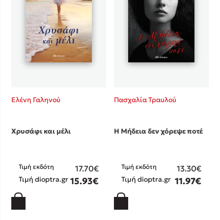
Κώστας Κρομμύδας
Το λιμάνι μου είσαι εσύ
Ελένη Γαληνού
Πασχαλία Τραυλού
Ιωάννης Γλωσσόπουλος
Χρυσάφι και μέλι
Η Μήδεια δεν χόρεψε ποτέ
Ένας γίγαντας στο σχολείο
Τιμή εκδότη
Τιμή εκδότη
17.70€
13.30€
Τιμή dioptra.gr
Τιμή dioptra.gr
15.93€
11.97€
Δανάη Δεληγεώργη
Πάνω, κάτω, μπροστά, πίσω