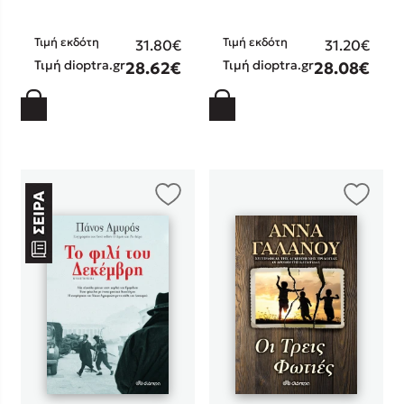
Στέφανος Ξενάκης
Sebastian Fitzek
Τιμή εκδότη
Τιμή εκδότη
31.80€
31.20€
Τιμή dioptra.gr
Τιμή dioptra.gr
Freida McFadden
28.62€
28.08€
Κατρίνα Τσάνταλη
Lucinda Riley
Mimi Matthews
Benzamin Bécue
Rebecca Yarros
Teo Benedetti
Τζένη Κουτσοδημητροπούλου
Emily Henry
Ali Hazelwood
Cori Doerrfeld
Pierdomenico Baccalario
Δανάη Ιμπραχήμ