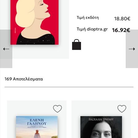
Τιμή εκδότη
18.80€
Τιμή dioptra.gr
16.92€
Sebastian Fitzek
Playlist
169 Αποτελέσματα
Στέφανος Ξενάκης
Το λεξικό της ζωής σου