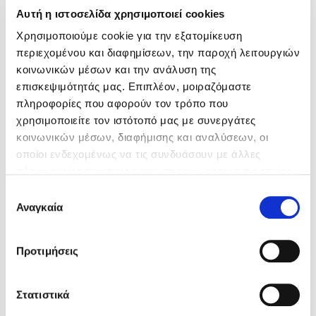
Αυτή η ιστοσελίδα χρησιμοποιεί cookies
Χρησιμοποιούμε cookie για την εξατομίκευση
περιεχομένου και διαφημίσεων, την παροχή λειτουργιών
κοινωνικών μέσων και την ανάλυση της
επισκεψιμότητάς μας. Επιπλέον, μοιραζόμαστε
πληροφορίες που αφορούν τον τρόπο που
χρησιμοποιείτε τον ιστότοπό μας με συνεργάτες
κοινωνικών μέσων, διαφήμισης και αναλύσεων, οι
οποίοι ενδεχομένως να τις συνδυάσουν με άλλες
πληροφορίες που τους έχετε παραχωρήσει ή τις οποίες
έχουν συλλέξει σε σχέση με την από μέρους σας χρήση
Επιλογή
των υπηρεσιών τους. Αν συνεχίσετε να χρησιμοποιείτε
Αναγκαία
συγκατάθεσης
την ιστοσελίδα μας, συναινείτε στη χρήση των cookies
μας.
Προτιμήσεις
Ελένη Γαληνού
Γιάννης Ξανθούλης
Στατιστικά