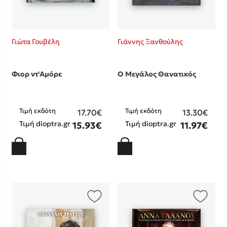
Γιώτα Γουβέλη
Γιάννης Ξανθούλης
Φιορ ντ'Αμόρε
Ο Μεγάλος Θανατικός
Τιμή εκδότη
Τιμή εκδότη
17.70€
13.30€
Τιμή dioptra.gr
Τιμή dioptra.gr
15.93€
11.97€