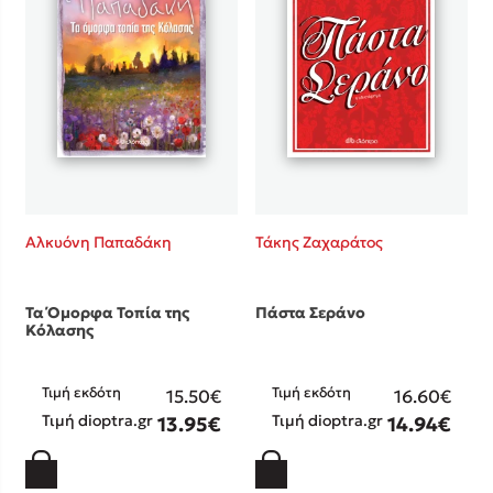
Προσεχείς εκδηλώσεις
Ο Κώστας Κρομμύδας στο Παλαιοχώρι Καλαμπάκας
Ο Κώστας Κρομμύδας και η Μαρίνα Γιώτη στη Νικήτη
Χαλκιδικής
Ο Στέφανος Ξενάκης στη Χίο
Ο Κώστας Κρομμύδας & η Μαρίνα Γιώτη στο 54o Φεστιβάλ
Βιβλίου στο Πεδίον του Άρεως
Ο Βαγγέλης Ηλιόπουλος & η Τζένη Κουτσοδημητροπούλου στο
54o Φεστιβάλ Βιβλίου στο Πεδίον του Άρεως
Αλκυόνη Παπαδάκη
Τάκης Ζαχαράτος
Τα Όμορφα Τοπία της
Πάστα Σεράνο
Κόλασης
Τιμή εκδότη
Τιμή εκδότη
15.50€
16.60€
Τιμή dioptra.gr
Τιμή dioptra.gr
13.95€
14.94€