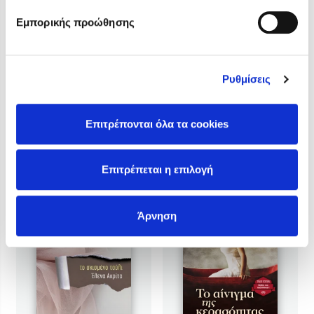
Σε μαύρο φόντο
Ζωή μέχρι χθες
Εμπορικής προώθησης
Τιμή εκδότη
Τιμή εκδότη
16.60€
16.60€
Τιμή dioptra.gr
Τιμή dioptra.gr
14.94€
14.94€
Ρυθμίσεις
Επιτρέπονται όλα τα cookies
Επιτρέπεται η επιλογή
Άρνηση