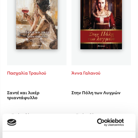
Πασχαλία Τραυλού
Άννα Γαλανού
Σαντέ και λικέρ
Στην Πόλη των Λυγμών
τριαντάφυλλο
Τιμή εκδότη
Τιμή εκδότη
17.70€
16.60€
Τιμή dioptra.gr
Τιμή dioptra.gr
15.93€
14.94€