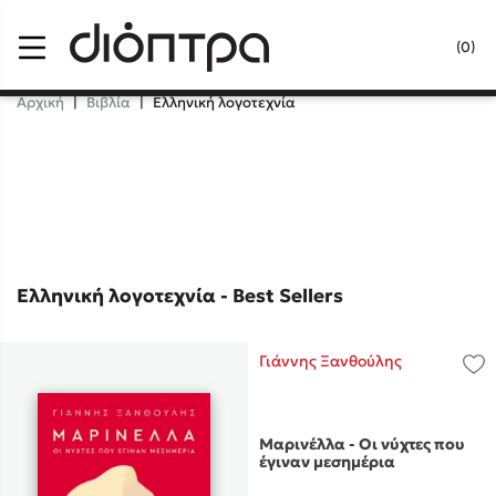
Menu
(0)
Κλείσιμο
Αρχική
|
Βιβλία
|
Ελληνική λογοτεχνία
Δημοφιλή Βιβλία
Lidia Branković
Το ξενοδοχείο των συναισθημάτων
Ελληνική λογοτεχνία - Best Sellers
Γιάννης Ξανθούλης
Χάρης Πολίτης
Μαρινέλλα - Οι νύχτες που
έγιναν μεσημέρια
Καθρέφτης