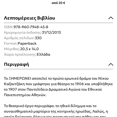
από 20 €
Λεπτομέρειες Βιβλίου
ISBN:
978-960-7948-45-8
Ημερομηνία έκδοσης:
31/12/2013
Mel Robbins
Αριθμός σελίδων:
330
Format:
Paperback
Η μέθοδος Αφήστε τους
Μέγεθος:
20,5 x 14,0
Χώρα προέλευσης:
Ελλάδα
Περιγραφή
Το ΞΗΜΕΡΩΝΕΙ αποτελεί το πρώτο ερωτικό δράμα του Νίκου
Καζαντζάκη που γράφτηκε για θέατρο το 1906 και υποβλήθηκε
Δημοφιλείς Συγγραφείς
το 1907 στον Παντελίδειο Δραματικό Αγώνα του Εθνικού
Πανεπιστημίου Αθηνών.
Φυστίκι ΠουΚυλάει
Το θεατρικό έργο περιγράφει το ηθικό δίλημμα και το
Παύλος Καστανάς
συναισθηματικό μαρτύριο της κεντρικής ηρωίδας, Λαλώς, η
El Sombrero
οποία βρίσκεται δέσμια του προσωπικού της πόθου και του