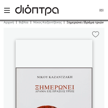
Menu
(0)
Κλείσιμο
Αρχική
|
Βιβλία
|
Νίκος Καζαντζάκης
|
Ξημερώνει (δράμα τριών π
Δημοφιλή Βιβλία
Lidia Branković
Το ξενοδοχείο των συναισθημάτων
Χάρης Πολίτης
Καθρέφτης