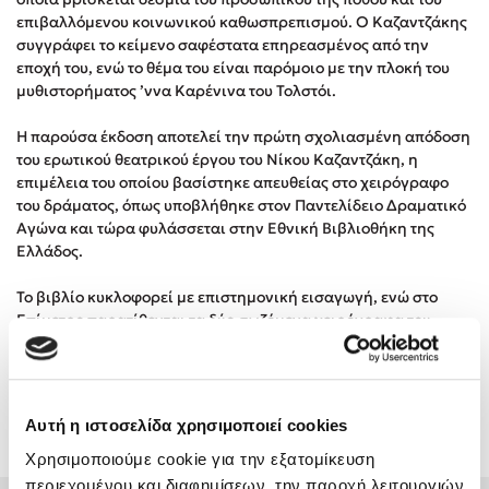
Στέφανος Ξενάκης
επιβαλλόμενου κοινωνικού καθωσπρεπισμού. Ο Καζαντζάκης
συγγράφει το κείμενο σαφέστατα επηρεασμένος από την
Sebastian Fitzek
εποχή του, ενώ το θέμα του είναι παρόμοιο με την πλοκή του
Freida McFadden
μυθιστορήματος ʼννα Καρένινα του Τολστόι.
Κατρίνα Τσάνταλη
Η παρούσα έκδοση αποτελεί την πρώτη σχολιασμένη απόδοση
Lucinda Riley
του ερωτικού θεατρικού έργου του Νίκου Καζαντζάκη, η
Mimi Matthews
επιμέλεια του οποίου βασίστηκε απευθείας στο χειρόγραφο
Benzamin Bécue
του δράματος, όπως υποβλήθηκε στον Παντελίδειο Δραματικό
Αγώνα και τώρα φυλάσσεται στην Εθνική Βιβλιοθήκη της
Rebecca Yarros
Ελλάδος.
Teo Benedetti
Τζένη Κουτσοδημητροπούλου
Το βιβλίο κυκλοφορεί με επιστημονική εισαγωγή, ενώ στο
Επίμετρο παρατίθενται τα δύο σωζόμενα χειρόγραφα του
Emily Henry
θεατρικού έργου, ένα σύντομο σημείωμα των επιμελητών,
Ali Hazelwood
καθώς και πλούσιο πληροφοριακό υλικό.
Cori Doerrfeld
Pierdomenico Baccalario
Αυτή η ιστοσελίδα χρησιμοποιεί cookies
Δανάη Ιμπραχήμ
Χρησιμοποιούμε cookie για την εξατομίκευση
Αξιολογήσεις
περιεχομένου και διαφημίσεων, την παροχή λειτουργιών