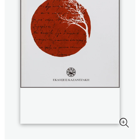
Sebastian Fitzek
Playlist
Στέφανος Ξενάκης
Το λεξικό της ζωής σου