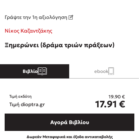
Κώστας Κρομμύδας
Γράψτε την 1η αξιολόγηση
Το λιμάνι μου είσαι εσύ
Νίκος Καζαντζάκης
Ξημερώνει (δράμα τριών πράξεων)
Βιβλίο
ebook
Ιωάννης Γλωσσόπουλος
Ένας γίγαντας στο σχολείο
19.90
€
Τιμή εκδότη
17.91
€
Τιμή dioptra.gr
Αγορά Βιβλίου
Δανάη Δεληγεώργη
Πάνω, κάτω, μπροστά, πίσω
Δωρεάν Μεταφορικά και έξοδα αντικαταβολής