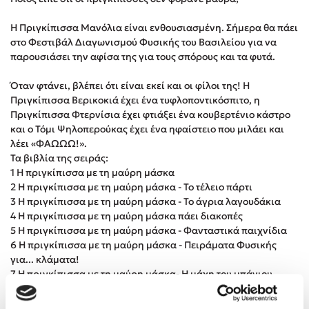
Στέφανος Ξενάκης
Η Πριγκίπισσα Μανόλια είναι ενθουσιασμένη. Σήμερα θα πάει
Sebastian Fitzek
στο Φεστιβάλ Διαγωνισμού Φυσικής του Βασιλείου για να
Freida McFadden
παρουσιάσει την αφίσα της για τους σπόρους και τα φυτά.
Κατρίνα Τσάνταλη
Όταν φτάνει, βλέπει ότι είναι εκεί και οι φίλοι της! Η
Lucinda Riley
Πριγκίπισσα Βερικοκιά έχει ένα τυφλοποντικόσπιτο, η
Mimi Matthews
Πριγκίπισσα Φτερνίσια έχει φτιάξει ένα κουβερτένιο κάστρο
Benzamin Bécue
και ο Τόμι Ψηλοπερούκας έχει ένα ηφαίστειο που μιλάει και
λέει «ΦΑΩΩΩ!».
Rebecca Yarros
Τα βιβλία της σειράς:
Teo Benedetti
1 Η πριγκίπισσα με τη μαύρη μάσκα
Τζένη Κουτσοδημητροπούλου
2 Η πριγκίπισσα με τη μαύρη μάσκα - Το τέλειο πάρτι
3 Η πριγκίπισσα με τη μαύρη μάσκα - Το άγρια λαγουδάκια
Emily Henry
4 Η πριγκίπισσα με τη μαύρη μάσκα πάει διακοπές
Ali Hazelwood
5 Η πριγκίπισσα με τη μαύρη μάσκα - Φανταστικά παιχνίδια
Cori Doerrfeld
6 Η πριγκίπισσα με τη μαύρη μάσκα - Πειράματα Φυσικής
για... κλάματα!
Pierdomenico Baccalario
7 Η πριγκίπισσα με τη μαύρη μάσκα- Η μάχη του μπάνιου
Δανάη Ιμπραχήμ