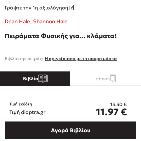
Γράψτε την 1η αξιολόγηση
Κώστας Κρομμύδας
Dean Hale,
Shannon Hale
Το λιμάνι μου είσαι εσύ
Πειράματα Φυσικής για... κλάματα!
Βιβλίο της σειράς:
Η πριγκίπισσα με τη μαύρη μάσκα
Ιωάννης Γλωσσόπουλος
Βιβλίο
ebook
Ένας γίγαντας στο σχολείο
13.30
€
Τιμή εκδότη
11.97
€
Τιμή dioptra.gr
Δανάη Δεληγεώργη
Αγορά Βιβλίου
Πάνω, κάτω, μπροστά, πίσω