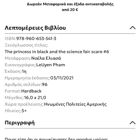
Δωρεάν Μεταφορικά και έξοδα αντικαταβολής
από 20 €
Λεπτομέρειες Βιβλίου
ISBN:
978-960-653-541-3
Mel Robbins
Ξενόγλωσσος τίτλος:
The princess in black and the science fair scare #6
Η μέθοδος Αφήστε τους
Μετάφραση:
Νοέλα Ελιασά
Εικονογράφος:
LeUyen Pham
Έκδοση:
1η
Ημερομηνία έκδοσης:
03/11/2021
Αριθμός σελίδων:
96
Format:
Hardback
Μέγεθος:
16,0 x 21,0
Χώρα προέλευσης:
Ηνωμένες Πολιτείες Αμερικής
Δημοφιλείς Συγγραφείς
Ηλικίες:
5+
Φυστίκι ΠουΚυλάει
Περιγραφή
Παύλος Καστανάς
El Sombrero
Ποιος είπε ότι οι πριγκίπισσες δεν φοράνε μαύρα;