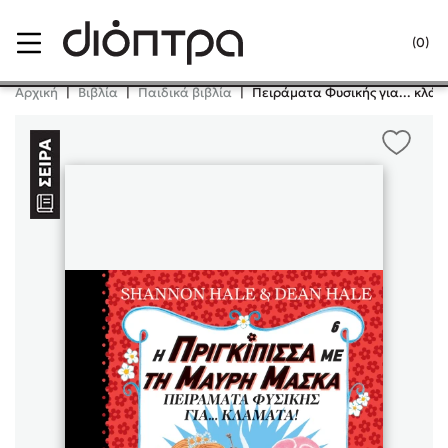
Menu
(0)
Κλείσιμο
Αρχική
|
Βιβλία
|
Παιδικά βιβλία
|
Πειράματα Φυσικής για... κλάμ
Δημοφιλή Βιβλία
Lidia Branković
Το ξενοδοχείο των συναισθημάτων
Χάρης Πολίτης
Καθρέφτης