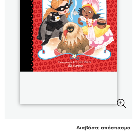
Sebastian Fitzek
Playlist
Στέφανος Ξενάκης
Το λεξικό της ζωής σου
Διαβάστε απόσπασμα