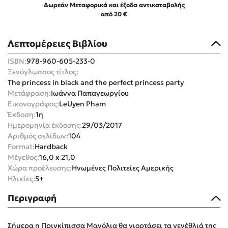
Δωρεάν Μεταφορικά και έξοδα αντικαταβολής
από 20 €
Λεπτομέρειες Βιβλίου
ISBN:
978-960-605-233-0
Mel Robbins
Ξενόγλωσσος τίτλος:
The princess in black and the perfect princess party
Η μέθοδος Αφήστε τους
Μετάφραση:
Ιωάννα Παπαγεωργίου
Εικονογράφος:
LeUyen Pham
Έκδοση:
1η
Ημερομηνία έκδοσης:
29/03/2017
Αριθμός σελίδων:
104
Format:
Hardback
Μέγεθος:
16,0 x 21,0
Χώρα προέλευσης:
Ηνωμένες Πολιτείες Αμερικής
Δημοφιλείς Συγγραφείς
Ηλικίες:
5+
Φυστίκι ΠουΚυλάει
Περιγραφή
Παύλος Καστανάς
El Sombrero
Σήμερα η Πριγκίπισσα Μανόλια θα γιορτάσει τα γενέθλιά της