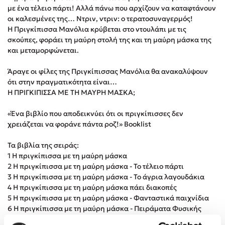
με ένα τέλειο πάρτι! Αλλά πάνω που αρχίζουν να καταφτάνουν
Στέφανος Ξενάκης
οι καλεσμένες της… Ντριν, ντριν: ο τερατοσυναγερμός!
Sebastian Fitzek
Η Πριγκίπισσα Μανόλια κρύβεται στο ντουλάπι με τις
Freida McFadden
σκούπες, φοράει τη μαύρη στολή της και τη μαύρη μάσκα της
και μεταμορφώνεται.
Κατρίνα Τσάνταλη
Lucinda Riley
Άραγε οι φίλες της Πριγκίπισσας Μανόλια θα ανακαλύψουν
Mimi Matthews
ότι στην πραγματικότητα είναι…
Η ΠΡΙΓΚΙΠΙΣΣΑ ΜΕ ΤΗ ΜΑΥΡΗ ΜΑΣΚΑ;
Benzamin Bécue
Rebecca Yarros
«Ένα βιβλίο που αποδεικνύει ότι οι πριγκίπισσες δεν
Teo Benedetti
χρειάζεται να φοράνε πάντα ροζ!» Booklist
Τζένη Κουτσοδημητροπούλου
Τα βιβλία της σειράς:
Emily Henry
1 Η πριγκίπισσα με τη μαύρη μάσκα
Ali Hazelwood
2 Η πριγκίπισσα με τη μαύρη μάσκα - Το τέλειο πάρτι
3 Η πριγκίπισσα με τη μαύρη μάσκα - Το άγρια λαγουδάκια
Cori Doerrfeld
4 Η πριγκίπισσα με τη μαύρη μάσκα πάει διακοπές
Pierdomenico Baccalario
5 Η πριγκίπισσα με τη μαύρη μάσκα - Φανταστικά παιχνίδια
Δανάη Ιμπραχήμ
6 Η πριγκίπισσα με τη μαύρη μάσκα - Πειράματα Φυσικής
για... κλάματα!