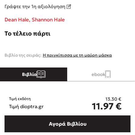
Γράψτε την 1η αξιολόγηση
Κώστας Κρομμύδας
Dean Hale,
Shannon Hale
Το λιμάνι μου είσαι εσύ
Το τέλειο πάρτι
Βιβλίο της σειράς:
Η πριγκίπισσα με τη μαύρη μάσκα
Ιωάννης Γλωσσόπουλος
Βιβλίο
ebook
Ένας γίγαντας στο σχολείο
13.30
€
Τιμή εκδότη
11.97
€
Τιμή dioptra.gr
Δανάη Δεληγεώργη
Αγορά Βιβλίου
Πάνω, κάτω, μπροστά, πίσω