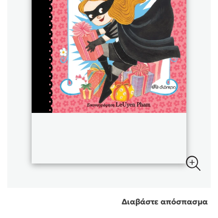
Sebastian Fitzek
Playlist
Στέφανος Ξενάκης
Το λεξικό της ζωής σου
Διαβάστε απόσπασμα