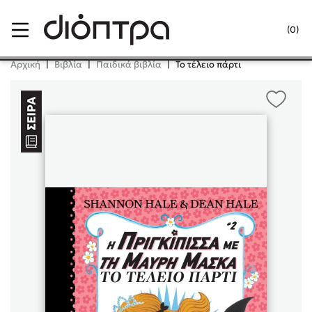
Menu
(0)
Κλείσιμο
Αρχική
|
Βιβλία
|
Παιδικά βιβλία
|
Το τέλειο πάρτι
Δημοφιλή Βιβλία
Lidia Branković
Το ξενοδοχείο των συναισθημάτων
Χάρης Πολίτης
Καθρέφτης