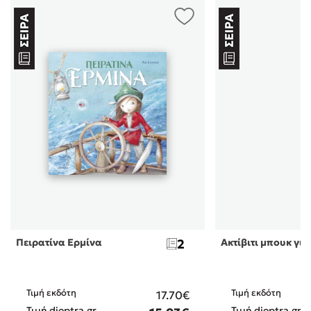
Πειρατίνα Ερμίνα
2
Ακτίβιτι μπουκ για
Τιμή εκδότη
Τιμή εκδότη
17.70€
Τιμή dioptra.gr
Τιμή dioptra.gr