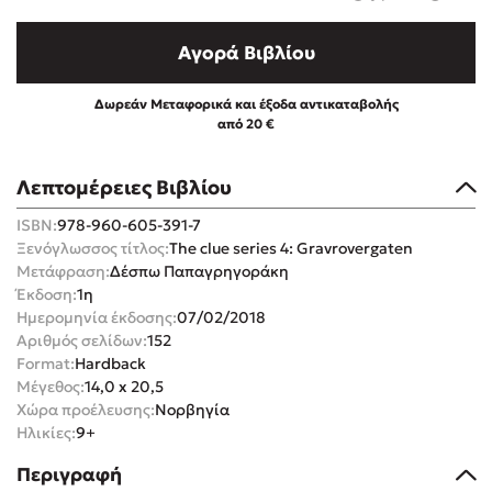
Αγορά Βιβλίου
Δωρεάν Μεταφορικά και έξοδα αντικαταβολής
από 20 €
Mel Robbins
Λεπτομέρειες Βιβλίου
Η μέθοδος Αφήστε τους
ISBN:
978-960-605-391-7
Ξενόγλωσσος τίτλος:
The clue series 4: Gravrovergaten
Μετάφραση:
Δέσπω Παπαγρηγοράκη
Έκδοση:
1η
Ημερομηνία έκδοσης:
07/02/2018
Αριθμός σελίδων:
152
Format:
Hardback
Δημοφιλείς Συγγραφείς
Μέγεθος:
14,0 x 20,5
Χώρα προέλευσης:
Νορβηγία
Φυστίκι ΠουΚυλάει
Ηλικίες:
9+
Παύλος Καστανάς
Περιγραφή
El Sombrero