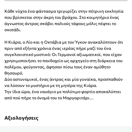
Στέφανος Ξενάκης
Κάθε νύχτα ένα φάντασμα τριγυρίζει στην πέτρινη εκκλησία
Sebastian Fitzek
που βρίσκεται στην άκρη του βράχου. Στο κοιμητήριο ένας
Freida McFadden
άγνωστος άντρας σκάβει παλιούς τάφους μόλις πέφτει το
Κατρίνα Τσάνταλη
σκοτάδι.
Lucinda Riley
Η Κιάρα, ο Λίο και η Οκτάβια με τον Ύγκον ανακαλύπτουν ότι
Mimi Matthews
πριν από εξήντα χρόνια ένας ιερέας πήρε μαζί του ένα
Benzamin Bécue
συγκλονιστικό μυστικό: Οι Γερμανοί αξιωματικοί, που είχαν
χρησιμοποιήσει το πανδοχείο ως αρχηγείο στη διάρκεια του
Rebecca Yarros
πολέμου, φεύγοντας, άφησαν πίσω τους έναν αμύθητο
Teo Benedetti
θησαυρό.
Τζένη Κουτσοδημητροπούλου
Δύο αστυνομικοί, ένας άντρας και μία γυναίκα, προσπαθούν
να λύσουν το μυστήριο με τη μητέρα της Κιάρα.
Emily Henry
Την ίδια ώρα, ένα ναυάγιο με πολύτιμο φορτίο αποκαλύπτει
Ali Hazelwood
από πού πήρε το όνομά του το Μαργαριτάρι…
Cori Doerrfeld
Pierdomenico Baccalario
Αξιολογήσεις
Δανάη Ιμπραχήμ