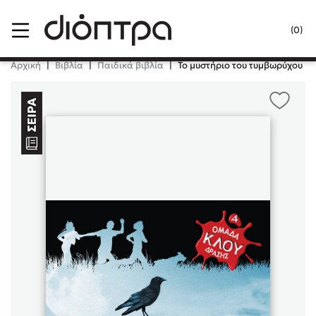
Menu
(0)
Κλείσιμο
Αρχική
|
Βιβλία
|
Παιδικά βιβλία
|
Το μυστήριο του τυμβωρύχου
Δημοφιλή Βιβλία
Lidia Branković
Το ξενοδοχείο των συναισθημάτων
Χάρης Πολίτης
Καθρέφτης