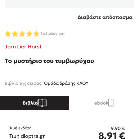
Κώστας Κρομμύδας
Διαβάστε απόσπασμα
Το λιμάνι μου είσαι εσύ
(1 αξιολόγηση)
Jorn Lier Horst
Το μυστήριο του τυμβωρύχου
Ιωάννης Γλωσσόπουλος
Βιβλίο της σειράς:
Ομάδα δράσης ΚΛΟΥ
Ένας γίγαντας στο σχολείο
Βιβλίο
ebook
Δανάη Δεληγεώργη
9.90
€
Τιμή εκδότη
8.91
€
Τιμή dioptra.gr
Πάνω, κάτω, μπροστά, πίσω