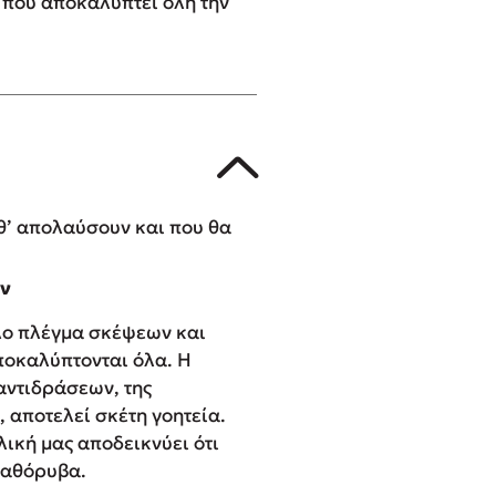
ή που αποκαλύπτει όλη την
 θ’ απολαύσουν και που θα
ών
όλο πλέγμα σκέψεων και
ποκαλύπτονται όλα. Η
ντιδράσεων, της
 αποτελεί σκέτη γοητεία.
λική μας αποδεικνύει ότι
… αθόρυβα.