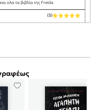
αι ολα τα βιβλία της Freida
(5)
(5)
ταλάβει τι συμβαίνει, αυτό ακριβώς
γγραφέως