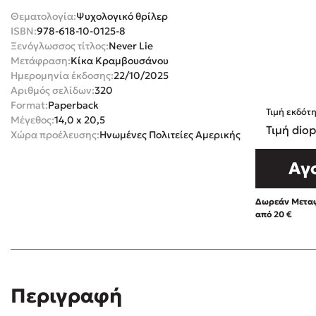
Θεματολογία:
Ψυχολογικό θρίλερ
Rebecca Yar
Playlist
ISBN:
978-618-10-0125-8
Teo Benedett
Ξενόγλωσσος τίτλος:
Never Lie
Μετάφραση:
Κίκα Κραμβουσάνου
Τζένη Κουτσ
Ημερομηνία έκδοσης:
22/10/2025
Emily Henry
Στέφανος Ξενάκης
Αριθμός σελίδων:
320
Ali Hazelwoo
Format:
Paperback
Τιμή εκδότ
Μέγεθος:
14,0 x 20,5
Το λεξικό της ζωής σου
Pierdomenico
Τιμή diop
Χώρα προέλευσης:
Ηνωμένες Πολιτείες Αμερικής
Cori Doerrfe
Αγ
Δανάη Ιμπρ
Κώστας Κρομμύδας
Δωρεάν Μεταφ
από 20 €
Το λιμάνι μου είσαι εσύ
Ιωάννης Γλωσσόπουλος
Περιγραφή
Διαβά
Ένας γίγαντας στο σχολείο