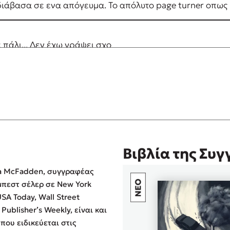
ο διάβασα σε ενα απόγευμα. Το απόλυτο page turner οπως κ
ε πάλι... Δεν έχω γράψει σχο
ης 11 το βράδυ το είχα τελειώσει! Νομίζεις οπτι έχεις κα
Βιβλία της Συ
a McFadden, συγγραφέας
μπεστ σέλερ σε New York
USA Today, Wall Street
 Publisher’s Weekly, είναι και
 που ειδικεύεται στις