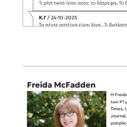
Τι plot twist ήταν αυτο; το λάτρεψα. Τ
K.Γ
/ 24-10-2025
Τα πέντε αστέρια είναι λίγα.. Τι βγάλατ
Μιχαέλα
/ 24-10-2025
Το ξεκίνησα περίπου 11 το πρωί, μέχρι τ
ΝΟΜΙΖΕΙΣ!!!
Freida McFadden
Η Freid
των #1 
Times, 
Journal,
γιατρός