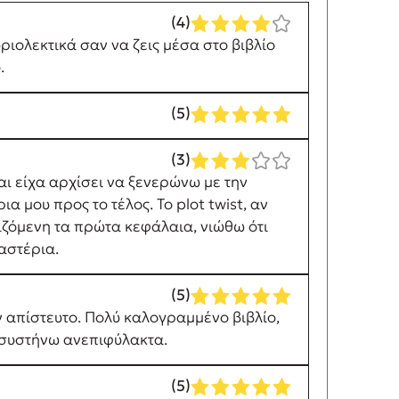
(4)
ριολεκτικά σαν να ζεις μέσα στο βιβλίο
.
(5)
(3)
και είχα αρχίσει να ξενερώνω με την
 μου προς το τέλος. Το plot twist, αν
ιζόμενη τα πρώτα κεφάλαια, νιώθω ότι
αστέρια.
(5)
αν απίστευτο. Πολύ καλογραμμένο βιβλίο,
ο συστήνω ανεπιφύλακτα.
(5)