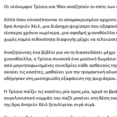
Οι νεόνυμφοι Τρίσια και Ίθαν αναζητούν το σπίτι των
Δανάη Δεληγεώργη
Αλλά όταν επισκέπτονται το απομακρυσμένο αρχοντι
δρα Αντριέν Χέιλ, μια διάσημη ψυχίατρο που εξαφανί
Πάνω, κάτω, μπροστά, πίσω
τέσσερα χρόνια νωρίτερα, μια σφοδρή χιονοθύελλα 
χωρίς καμία πιθα­νό­τητα διαφυγής μέχρι να τελειώσει
Αναζητώντας ένα βιβλίο για να τη διασκεδάσει μέχρι
Mel Robbins
χιονοθύελλα, η Τρίσια συναντά ένα μυστικό δωμάτιο· 
Η μέθοδος Αφήστε τους
από μαγνητοφωνημένες συνεδρίες κάθε ασθενούς της 
ακούει τις κασέτες, μαθαίνει για την τρομακτική αλυ
οδήγησαν στη μυστηριώδη εξαφάνιση της ψυχιάτρου.
Η Τρίσια παίζει τις κασέτες μία προς μία, αργά το βρ
συγκλονιστικό κομμάτι του παζλ μπαίνει στη θέση το
της δρα Αντριέν Χέιλ ξετυλίγεται σιγά σιγά.