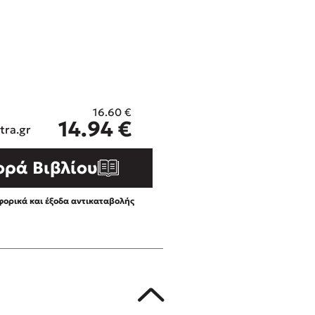
ros
3 βιβλία που μπορείς να δια
μια μέρα!
i
Εύκολη συνταγή για chicken
οδημητροπούλου
από τον Άκη Πετρετζίκη!
Διακοπές με τα παιδιά: Η α
d
παύση σε μετωπική σύγκρου
16.60
€
η
δική τους για εκτόνωση
14.94
€
 Baccalario
tra.gr
Πάνω, κάτω, μπροστά, πίσω
ld
τεστ και ανακάλυψε την τάσ
ορά Βιβλίου
αχήμ
ορικά και έξοδα αντικαταβολής
στε απόσπασμα