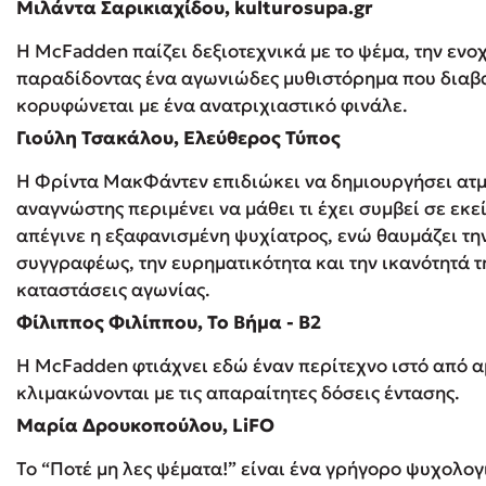
Μιλάντα Σαρικιαχίδου, kulturosupa.gr
Η McFadden παίζει δεξιοτεχνικά με το ψέμα, την ενο
παραδίδοντας ένα αγωνιώδες μυθιστόρημα που διαβά
κορυφώνεται με ένα ανατριχιαστικό φινάλε.
Γιούλη Τσακάλου, Ελεύθερος Τύπος
Η Φρίντα ΜακΦάντεν επιδιώκει να δημιουργήσει ατμ
αναγνώστης περιμένει να μάθει τι έχει συμβεί σε εκεί
απέγινε η εξαφανισμένη ψυχίατρος, ενώ θαυμάζει την
συγγραφέως, την ευρηματικότητα και την ικανότητά τ
καταστάσεις αγωνίας.
Φίλιππος Φιλίππου, Το Βήμα - Β2
H McFadden φτιάχνει εδώ έναν περίτεχνο ιστό από α
κλιμακώνονται με τις απαραίτητες δόσεις έντασης.
Μαρία Δρουκοπούλου, LiFO
Το “Ποτέ μη λες ψέματα!” είναι ένα γρήγορο ψυχολογ