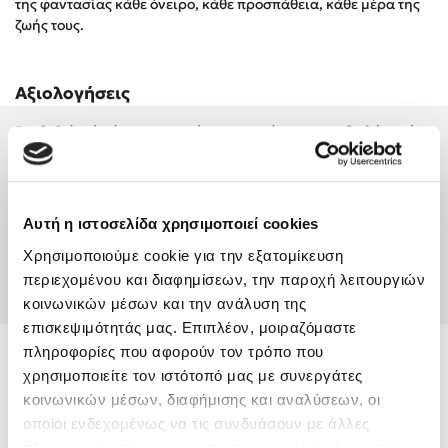
της φαντασίας κάθε όνειρο, κάθε προσπάθεια, κάθε μέρα της
Στέφανος Ξενάκης
ζωής τους.
Sebastian Fitzek
Freida McFadden
Αξιολογήσεις
Κατρίνα Τσάνταλη
Lucinda Riley
Συνδεθείτε ή κάντε εγγραφή για να γράψετε την αξιολόγησή
σας
Mimi Matthews
Benzamin Bécue
Rebecca Yarros
Συνδέσου
Αυτή η ιστοσελίδα χρησιμοποιεί cookies
Teo Benedetti
Χρησιμοποιούμε cookie για την εξατομίκευση
Τζένη Κουτσοδημητροπούλου
Δημιουργία Λογαριασμού
περιεχομένου και διαφημίσεων, την παροχή λειτουργιών
Emily Henry
κοινωνικών μέσων και την ανάλυση της
Ali Hazelwood
επισκεψιμότητάς μας. Επιπλέον, μοιραζόμαστε
πληροφορίες που αφορούν τον τρόπο που
Cori Doerrfeld
Peter H. Reynolds
χρησιμοποιείτε τον ιστότοπό μας με συνεργάτες
Pierdomenico Baccalario
κοινωνικών μέσων, διαφήμισης και αναλύσεων, οι
Δανάη Ιμπραχήμ
οποίοι ενδεχομένως να τις συνδυάσουν με άλλες
πληροφορίες που τους έχετε παραχωρήσει ή τις οποίες