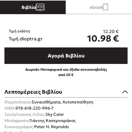
Βιβλίο
ebook
Κώστας Κρομμύδας
Το λιμάνι μου είσαι εσύ
12.20
€
Τιμή εκδότη
10.98
€
Τιμή dioptra.gr
Αγορά Βιβλίου
Ιωάννης Γλωσσόπουλος
Δωρεάν Μεταφορικά και έξοδα αντικαταβολής
από 20 €
Ένας γίγαντας στο σχολείο
Λεπτομέρειες Βιβλίου
Θεματολογία:
Συναισθήματα, Αυτοπεποίθηση
ISBN:
978-618-220-996-7
Ξενόγλωσσος τίτλος:
Sky Color
Δανάη Δεληγεώργη
Μετάφραση:
Γιάννης Καπερναράκος
Εικονογράφος:
Peter H. Reynolds
Πάνω, κάτω, μπροστά, πίσω