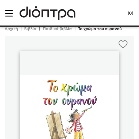
Menu
(0)
Κλείσιμο
Αρχική
|
Βιβλία
|
Παιδικά βιβλία
|
Το χρώμα του ουρανού
Δημοφιλή Βιβλία
Lidia Branković
Το ξενοδοχείο των συναισθημάτων
Χάρης Πολίτης
Καθρέφτης