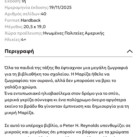
Έκδοση:
1η
Ημερομηνία έκδοσης:
19/11/2025
Αριθμός σελίδων:
40
Format:
Hardback
Μέγεθος:
20,5 x 19,0
Χώρα προέλευσης:
Ηνωμένες Πολιτείες Αμερικής
Ηλικίες:
4+
Mel Robbins
Περιγραφή
Η μέθοδος Αφήστε τους
Όλα τα παιδιά της τάξης θα έφτιαχναν μια μεγάλη ζωγραφιά
για τη βιβλιοθήκη του σχολείου. Η Μαρίζα ήθελε να
ζωγραφίσει τον ουρανό, αλλά δεν μπορούσε να βρει το
γαλάζιο χρώμα.
Ένα εντυπωσιακό ηλιοβασίλεμα στον δρόμο για το σπίτι,
μερικά γκρίζα σύννεφα κι ένα πολύχρωμο όνειρο αργότερα
Δημοφιλείς Συγγραφείς
εκείνο το βράδυ θα γίνονταν έμπνευση και δημιουργία για τη
μικρή Μαρίζα.
Φυστίκι ΠουΚυλάει
Παύλος Καστανάς
Σε αυτό το υπέροχο βιβλίο, ο Peter H. Reynolds υπενθυμίζει σε
μικρούς και μεγάλους ότι μπορούν να βάψουν με τα χρώματα
El Sombrero