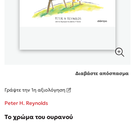
Sebastian Fitzek
Playlist
Διαβάστε απόσπασμα
Γράψτε την 1η αξιολόγηση
Στέφανος Ξενάκης
Peter H. Reynolds
Το λεξικό της ζωής σου
Το χρώμα του ουρανού