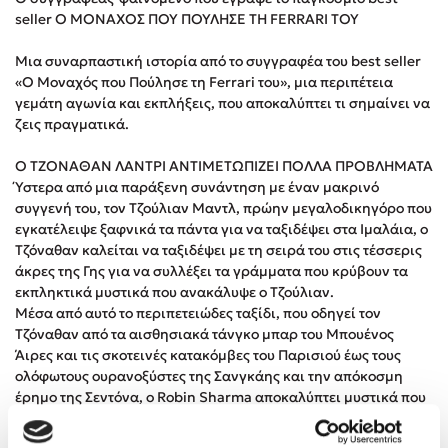
Στέφανος Ξενάκης
seller Ο ΜΟΝΑΧΟΣ ΠΟΥ ΠΟΥΛΗΣΕ ΤΗ FERRARI ΤΟΥ
Sebastian Fitzek
Μια συναρπαστική ιστορία από το συγγραφέα του best seller
Freida McFadden
«Ο Μοναχός που Πούλησε τη Ferrari του», μια περιπέτεια
Κατρίνα Τσάνταλη
γεμάτη αγωνία και εκπλήξεις, που αποκαλύπτει τι σημαίνει να
ζεις πραγματικά.
Lucinda Riley
Mimi Matthews
Ο ΤΖΟΝΑΘΑΝ ΛΑΝΤΡΙ ΑΝΤΙΜΕΤΩΠΙΖΕΙ ΠΟΛΛΑ ΠΡΟΒΛΗΜΑΤΑ
Benzamin Bécue
Ύστερα από μια παράξενη συνάντηση με έναν μακρινό
συγγενή του, τον Τζούλιαν Μαντλ, πρώην μεγαλοδικηγόρο που
Rebecca Yarros
εγκατέλειψε ξαφνικά τα πάντα για να ταξιδέψει στα Ιμαλάια, ο
Teo Benedetti
Τζόναθαν καλείται να ταξιδέψει με τη σειρά του στις τέσσερις
Τζένη Κουτσοδημητροπούλου
άκρες της Γης για να συλλέξει τα γράμματα που κρύβουν τα
εκπληκτικά μυστικά που ανακάλυψε ο Τζούλιαν.
Emily Henry
Μέσα από αυτό το περιπετειώδες ταξίδι, που οδηγεί τον
Ali Hazelwood
Τζόναθαν από τα αισθησιακά τάνγκο μπαρ του Μπουένος
Cori Doerrfeld
Άιρες και τις σκοτεινές κατακόμβες του Παρισιού έως τους
ολόφωτους ουρανοξύστες της Σανγκάης και την απόκοσμη
Pierdomenico Baccalario
έρημο της Σεντόνα, ο Robin Sharma αποκαλύπτει μυστικά που
Δανάη Ιμπραχήμ
μας βοηθούν να ανακαλύψουμε την προσωπική μας δύναμη,
να αφουγκραστούμε τον αληθινό εαυτό μας και να ζήσουμε