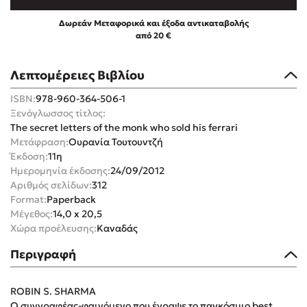
Δωρεάν Μεταφορικά και έξοδα αντικαταβολής
από 20 €
Λεπτομέρειες Βιβλίου
Mel Robbins
ISBN:
978-960-364-506-1
Ξενόγλωσσος τίτλος:
Η μέθοδος Αφήστε τους
The secret letters of the monk who sold his ferrari
Μετάφραση:
Ουρανία Τουτουντζή
Έκδοση:
11η
Ημερομηνία έκδοσης:
24/09/2012
Αριθμός σελίδων:
312
Format:
Paperback
Μέγεθος:
14,0 x 20,5
Χώρα προέλευσης:
Καναδάς
Δημοφιλείς Συγγραφείς
Περιγραφή
Φυστίκι ΠουΚυλάει
Παύλος Καστανάς
ROBIN S. SHARMA
El Sombrero
Ο συγγραφέας-φαινόμενο που έγραψε το παγκόσμιο best