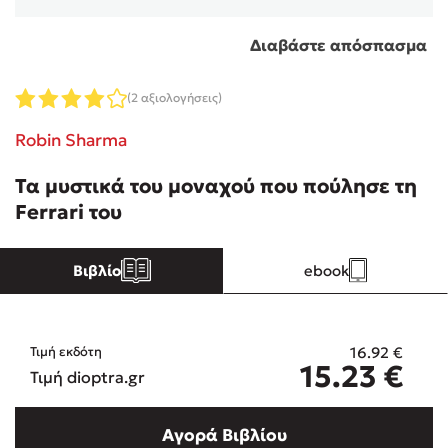
Διαβάστε απόσπασμα
Κώστας Κρομμύδας
Το λιμάνι μου είσαι εσύ
(2 αξιολογήσεις)
Robin Sharma
Τα μυστικά του μοναχού που πούλησε τη
Ferrari του
Ιωάννης Γλωσσόπουλος
Βιβλίο
ebook
Ένας γίγαντας στο σχολείο
16.92
€
Τιμή εκδότη
15.23
€
Τιμή dioptra.gr
Δανάη Δεληγεώργη
Αγορά Βιβλίου
Πάνω, κάτω, μπροστά, πίσω