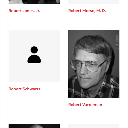
Η μέθοδος Αφήστε τους
Robert Jones, Jr.
Robert Morse, M. D.
Δημοφιλείς Συγγραφείς
Φυστίκι ΠουΚυλάει
Παύλος Καστανάς
Robert Schwartz
El Sombrero
Στέφανος Ξενάκης
Robert Vardeman
Sebastian Fitzek
Freida McFadden
Κατρίνα Τσάνταλη