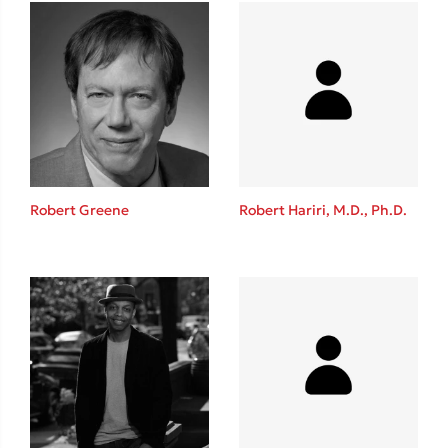
Ιωάννης Γλωσσόπουλος
Ένας γίγαντας στο σχολείο
Δανάη Δεληγεώργη
Robert Greene
Robert Hariri, M.D., Ph.D.
Πάνω, κάτω, μπροστά, πίσω
Mel Robbins