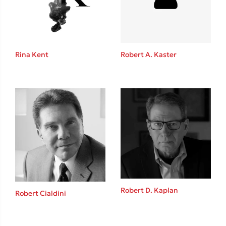
Το λεξικό της ζωής σου
Rina Kent
Robert A. Kaster
Κώστας Κρομμύδας
Το λιμάνι μου είσαι εσύ
Robert D. Kaplan
Robert Cialdini