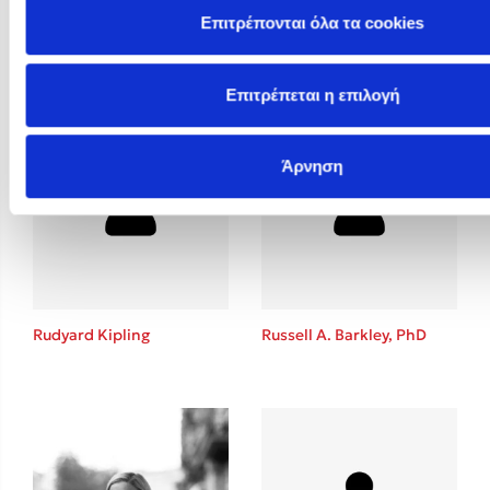
Επιτρέπονται όλα τα cookies
Rosie Butcher
Rowan Hooper
Επιτρέπεται η επιλογή
Άρνηση
Rudyard Kipling
Russell A. Barkley, PhD