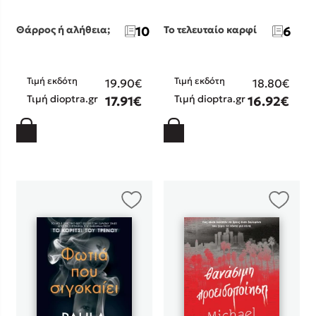
Θάρρος ή αλήθεια;
10
Το τελευταίο καρφί
6
Τιμή εκδότη
Τιμή εκδότη
19.90€
18.80€
Τιμή dioptra.gr
Τιμή dioptra.gr
17.91€
16.92€