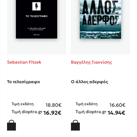
Κώστας Κρομμύδας
Το λιμάνι μου είσαι εσύ
Sebastian Fitzek
Βαγγέλης Γιαννίσης
Ιωάννης Γλωσσόπουλος
Το τελεσίγραφο
Ο άλλος αδερφός
Ένας γίγαντας στο σχολείο
Τιμή εκδότη
Τιμή εκδότη
18.80€
16.60€
Τιμή dioptra.gr
Τιμή dioptra.gr
16.92€
14.94€
Δανάη Δεληγεώργη
Πάνω, κάτω, μπροστά, πίσω