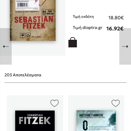
Τιμή εκδότη
18.80€
Τιμή dioptra.gr
16.92€
Sebastian Fitzek
Playlist
205 Αποτελέσματα
Στέφανος Ξενάκης
Το λεξικό της ζωής σου