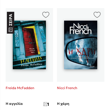
Mel Robbins
Η μέθοδος Αφήστε τους
Δημοφιλείς Συγγραφείς
Freida McFadden
Nicci French
Φυστίκι ΠουΚυλάει
Παύλος Καστανάς
Η αγγελία
1
Η χάρη
El Sombrero