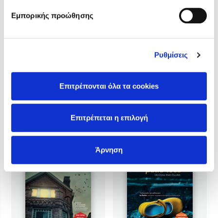
Απομεινάρια
6
Η γυναίκα του Ίσνταλ
θανάτου
Εμπορικής προώθησης
Τιμή εκδότη
Τιμή εκδότη
11.00€
11.00€
Τιμή dioptra.gr
Τιμή dioptra.gr
9.90€
9.90€
Ρυθμίσεις
Επιτρέπονται όλα τα cookies
Επιτρέπεται η επιλογή
Άρνηση