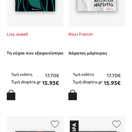
Lisa Jewell
Nicci French
Τη νύχτα που εξαφανίστηκε
Αόρατος μάρτυρας
Τιμή εκδότη
Τιμή εκδότη
17.70€
17.70€
Τιμή dioptra.gr
Τιμή dioptra.gr
15.93€
15.93€