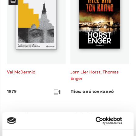
Val McDermid
Jorn Lier Horst,
Thomas
Enger
1979
1
Πίσω από τον καπνό
Τιμή εκδότη
Τιμή εκδότη
17.70€
16.60€
Τιμή dioptra.gr
Τιμή dioptra.gr
15.93€
14.94€