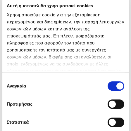
Αυτή η ιστοσελίδα χρησιμοποιεί cookies
Χρησιμοποιούμε cookie για την εξατομίκευση
περιεχομένου και διαφημίσεων, την παροχή λειτουργιών
κοινωνικών μέσων και την ανάλυση της
επισκεψιμότητάς μας. Επιπλέον, μοιραζόμαστε
πληροφορίες που αφορούν τον τρόπο που
χρησιμοποιείτε τον ιστότοπό μας με συνεργάτες
κοινωνικών μέσων, διαφήμισης και αναλύσεων, οι
οποίοι ενδεχομένως να τις συνδυάσουν με άλλες
πληροφορίες που τους έχετε παραχωρήσει ή τις οποίες
έχουν συλλέξει σε σχέση με την από μέρους σας χρήση
Επιλογή
των υπηρεσιών τους. Αν συνεχίσετε να χρησιμοποιείτε
Αναγκαία
συγκατάθεσης
την ιστοσελίδα μας, συναινείτε στη χρήση των cookies
μας.
Προτιμήσεις
Jorn Lier Horst
Βαγγέλης Γιαννίσης
Στατιστικά