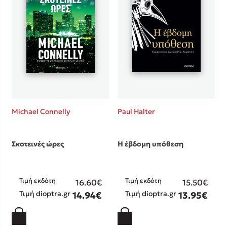
Προσεχείς εκδηλώσεις
Η Δανάη Δεληγεώργη στον Πύργο Κύμης
Ο Κώστας Κρομμύδας στο Παλαιοχώρι Καλαμπάκας
Ο Κώστας Κρομμύδας και η Μαρίνα Γιώτη στη Νικήτη
Χαλκιδικής
Ο Στέφανος Ξενάκης στη Χίο
Ο Κώστας Κρομμύδας & η Μαρίνα Γιώτη στο 54o Φεστιβάλ
Βιβλίου στο Πεδίον του Άρεως
Michael Connelly
Paul Halter
Σκοτεινές ώρες
Η έβδομη υπόθεση
Τιμή εκδότη
Τιμή εκδότη
16.60€
15.50€
Τιμή dioptra.gr
Τιμή dioptra.gr
14.94€
13.95€