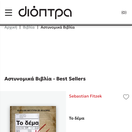
Menu
(0)
Κλείσιμο
Αρχική
|
Βιβλία
|
Αστυνομικά Βιβλία
Δημοφιλή Βιβλία
Lidia Branković
Το ξενοδοχείο των συναισθημάτων
Αστυνομικά Βιβλία - Best Sellers
Sebastian Fitzek
Χάρης Πολίτης
Το δέμα
Καθρέφτης