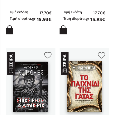
Στέφανος Ξενάκης
Sebastian Fitzek
Τιμή εκδότη
Τιμή εκδότη
17.70€
17.70€
Τιμή dioptra.gr
Τιμή dioptra.gr
Freida McFadden
15.93€
15.93€
Κατρίνα Τσάνταλη
Lucinda Riley
Mimi Matthews
Benzamin Bécue
Rebecca Yarros
Teo Benedetti
Τζένη Κουτσοδημητροπούλου
Emily Henry
Ali Hazelwood
Cori Doerrfeld
Pierdomenico Baccalario
Δανάη Ιμπραχήμ