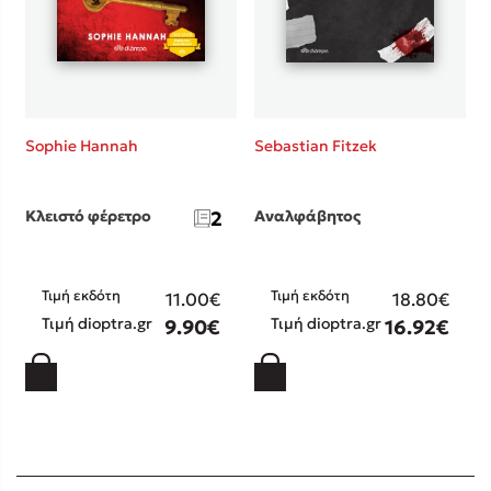
Sophie Hannah
Sebastian Fitzek
Κλειστό φέρετρο
2
Αναλφάβητος
Τιμή εκδότη
Τιμή εκδότη
11.00€
18.80€
Τιμή dioptra.gr
Τιμή dioptra.gr
9.90€
16.92€