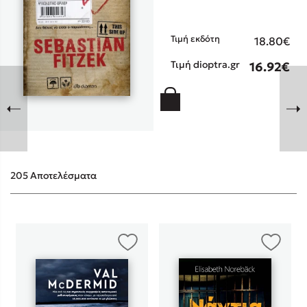
Τιμή εκδότη
18.80€
Τιμή dioptra.gr
16.92€
Sebastian Fitzek
Playlist
205 Αποτελέσματα
Στέφανος Ξενάκης
Το λεξικό της ζωής σου