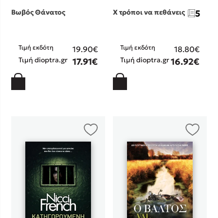
Βωβός Θάνατος
Χ τρόποι να πεθάνεις
5
Τιμή εκδότη
Τιμή εκδότη
19.90€
18.80€
Τιμή dioptra.gr
Τιμή dioptra.gr
17.91€
16.92€