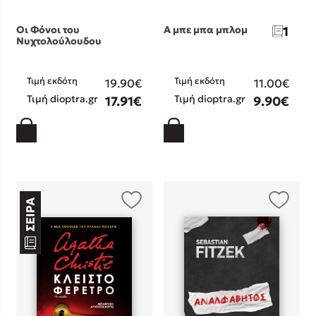
Οι Φόνοι του
Α μπε μπα μπλομ
1
Νυχτολούλουδου
Τιμή εκδότη
Τιμή εκδότη
19.90€
11.00€
Τιμή dioptra.gr
Τιμή dioptra.gr
17.91€
9.90€