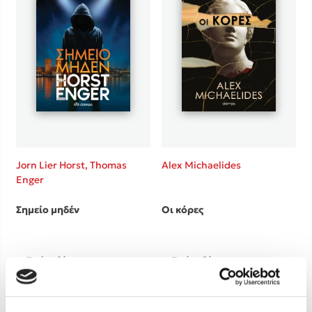
Jorn Lier Horst,
Thomas
Alex Michaelides
Enger
Σημείο μηδέν
Οι κόρες
Τιμή εκδότη
Τιμή εκδότη
17.70€
17.70€
Τιμή dioptra.gr
Τιμή dioptra.gr
15.93€
15.93€