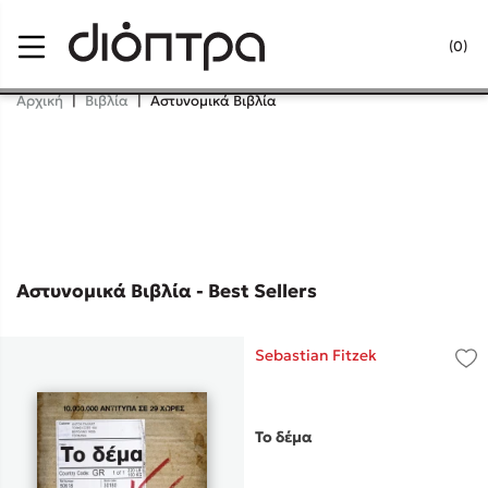
Menu
(0)
Κλείσιμο
Αρχική
|
Βιβλία
|
Αστυνομικά Βιβλία
Δημοφιλή Βιβλία
Lidia Branković
Το ξενοδοχείο των συναισθημάτων
Αστυνομικά Βιβλία - Best Sellers
Sebastian Fitzek
Χάρης Πολίτης
Το δέμα
Καθρέφτης