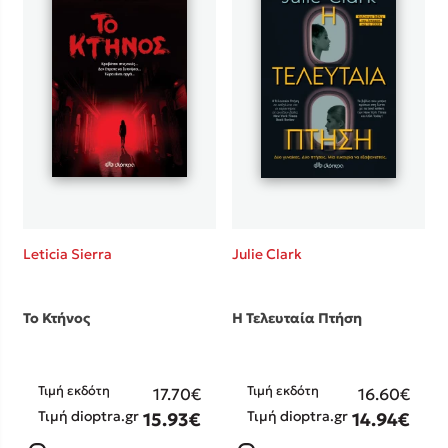
Leticia Sierra
Julie Clark
Το Κτήνος
Η Τελευταία Πτήση
Τιμή εκδότη
Τιμή εκδότη
17.70€
16.60€
Τιμή dioptra.gr
Τιμή dioptra.gr
15.93€
14.94€