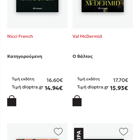
Nicci French
Val McDermid
Κατηγορούμενη
Ο Βάλτος
Τιμή εκδότη
Τιμή εκδότη
16.60€
17.70€
Τιμή dioptra.gr
Τιμή dioptra.gr
14.94€
15.93€