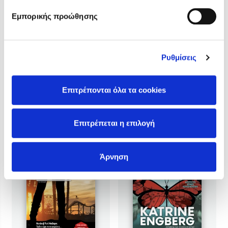
Νυχτερινό πυρ
Το μυστήριο των
3
τριών τετάρτων
Εμπορικής προώθησης
Τιμή εκδότη
Τιμή εκδότη
16.60€
11.00€
Τιμή dioptra.gr
Τιμή dioptra.gr
14.94€
9.90€
Ρυθμίσεις
Επιτρέπονται όλα τα cookies
Επιτρέπεται η επιλογή
Άρνηση