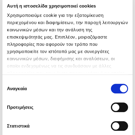
Αυτή η ιστοσελίδα χρησιμοποιεί cookies
Χρησιμοποιούμε cookie για την εξατομίκευση
περιεχομένου και διαφημίσεων, την παροχή λειτουργιών
κοινωνικών μέσων και την ανάλυση της
επισκεψιμότητάς μας. Επιπλέον, μοιραζόμαστε
πληροφορίες που αφορούν τον τρόπο που
χρησιμοποιείτε τον ιστότοπό μας με συνεργάτες
κοινωνικών μέσων, διαφήμισης και αναλύσεων, οι
οποίοι ενδεχομένως να τις συνδυάσουν με άλλες
πληροφορίες που τους έχετε παραχωρήσει ή τις οποίες
έχουν συλλέξει σε σχέση με την από μέρους σας χρήση
Επιλογή
των υπηρεσιών τους. Αν συνεχίσετε να χρησιμοποιείτε
Αναγκαία
συγκατάθεσης
την ιστοσελίδα μας, συναινείτε στη χρήση των cookies
μας.
Προτιμήσεις
Michael Connelly
Sophie Hannah
Στατιστικά