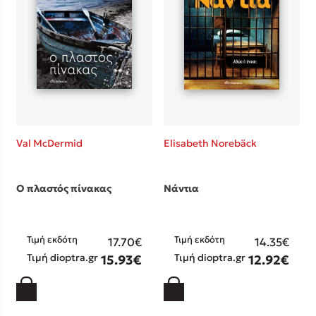
Κώστας Κρομμύδας
Το λιμάνι μου είσαι εσύ
Val McDermid
Elisabeth Norebäck
Ιωάννης Γλωσσόπουλος
Ο πλαστός πίνακας
Νάντια
Ένας γίγαντας στο σχολείο
Τιμή εκδότη
Τιμή εκδότη
17.70€
14.35€
Τιμή dioptra.gr
Τιμή dioptra.gr
15.93€
12.92€
Δανάη Δεληγεώργη
Πάνω, κάτω, μπροστά, πίσω