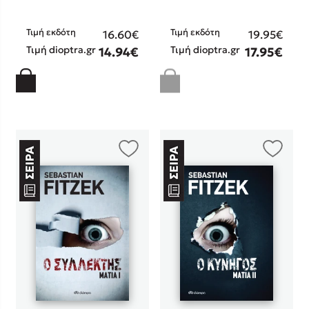
Στέφανος Ξενάκης
Sebastian Fitzek
Τιμή εκδότη
Τιμή εκδότη
16.60€
19.95€
Τιμή dioptra.gr
Τιμή dioptra.gr
Freida McFadden
14.94€
17.95€
Κατρίνα Τσάνταλη
Lucinda Riley
Mimi Matthews
Benzamin Bécue
Rebecca Yarros
Teo Benedetti
Τζένη Κουτσοδημητροπούλου
Emily Henry
Ali Hazelwood
Cori Doerrfeld
Pierdomenico Baccalario
Δανάη Ιμπραχήμ