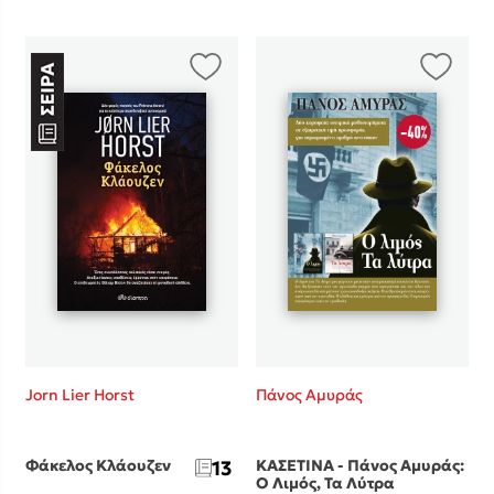
Mel Robbins
Η μέθοδος Αφήστε τους
Δημοφιλείς Συγγραφείς
Jorn Lier Horst
Πάνος Αμυράς
Φυστίκι ΠουΚυλάει
Παύλος Καστανάς
Φάκελος Κλάουζεν
13
ΚΑΣΕΤΙΝΑ - Πάνος Αμυράς:
El Sombrero
Ο Λιμός, Τα Λύτρα