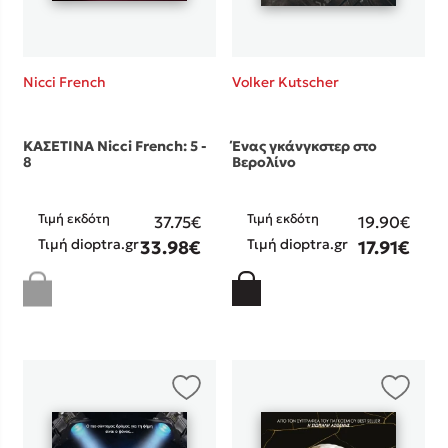
Nicci French
Volker Kutscher
ΚΑΣΕΤΙΝΑ Nicci French: 5 -
Ένας γκάνγκστερ στο
8
Βερολίνο
Τιμή εκδότη
Τιμή εκδότη
37.75€
19.90€
Τιμή dioptra.gr
Τιμή dioptra.gr
33.98€
17.91€