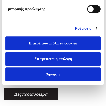
Προσεχείς εκδηλώσεις
Εμπορικής προώθησης
Ο Κώστας Κρομμύδας στο Παλαιοχώρι Καλαμπάκας
Ο Κώστας Κρομμύδας και η Μαρίνα Γιώτη στη Νικήτη
Χαλκιδικής
Ρυθμίσεις
Ο Στέφανος Ξενάκης στη Χίο
Ο Κώστας Κρομμύδας & η Μαρίνα Γιώτη στο 54o Φεστιβάλ
Βιβλίου στο Πεδίον του Άρεως
Επιτρέπονται όλα τα cookies
Ο Βαγγέλης Ηλιόπουλος & η Τζένη Κουτσοδημητροπούλου στο
54o Φεστιβάλ Βιβλίου στο Πεδίον του Άρεως
Επιτρέπεται η επιλογή
Η Άννα Γαλανού γεννήθηκε στα Πεζά Ηρακλείου Κρήτης και
Άρνηση
ζει στην Αθήνα. Με σπουδές στα Οικονομικά και σημαντική
πορεία στη διαφήμιση και στον σχεδιασμό εντύπων, από πολύ
νωρίς αφιερώθηκε στη συγγραφή, κερδίζοντας σημαντικά
λογοτεχνικά βραβεία σε πεζό και ποιητικό λόγο και
Δες περισσότερα
κατακτώντας πολλές και σημαντικές πανελλήνιες διακρίσεις.
Έχει εκδώσει 15 βιβλία, μεταξύ αυτών την ιστορική τριλογία