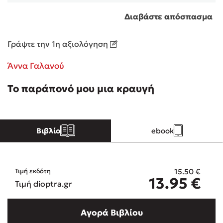
Διαβάστε απόσπασμα
Κώστας Κρομμύδας
Γράψτε την 1η αξιολόγηση
Το λιμάνι μου είσαι εσύ
Άννα Γαλανού
Το παράπονό μου μια κραυγή
Ιωάννης Γλωσσόπουλος
Βιβλίο
ebook
Ένας γίγαντας στο σχολείο
15.50
€
Τιμή εκδότη
13.95
€
Τιμή dioptra.gr
Δανάη Δεληγεώργη
Αγορά Βιβλίου
Πάνω, κάτω, μπροστά, πίσω