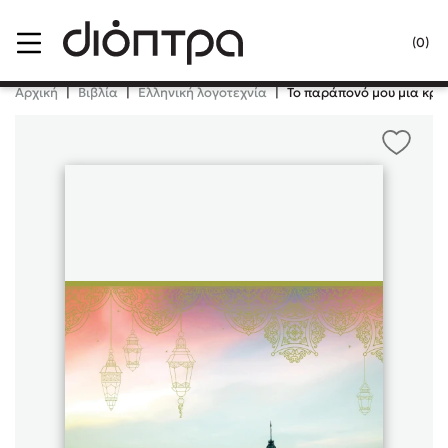
Menu
(0)
Κλείσιμο
Αρχική
|
Βιβλία
|
Ελληνική λογοτεχνία
|
Το παράπονό μου μια κρα
Δημοφιλή Βιβλία
Lidia Branković
Το ξενοδοχείο των συναισθημάτων
Χάρης Πολίτης
Καθρέφτης