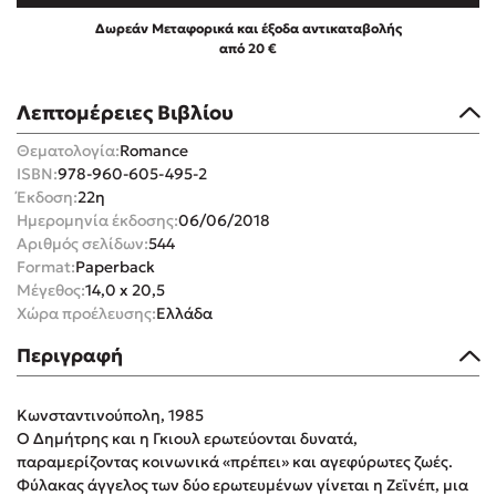
Δωρεάν Μεταφορικά και έξοδα αντικαταβολής
από 20 €
Λεπτομέρειες Βιβλίου
Mel Robbins
Θεματολογία:
Romance
ISBN:
978-960-605-495-2
Η μέθοδος Αφήστε τους
Έκδοση:
22η
Ημερομηνία έκδοσης:
06/06/2018
Αριθμός σελίδων:
544
Format:
Paperback
Μέγεθος:
14,0 x 20,5
Χώρα προέλευσης:
Ελλάδα
Περιγραφή
Δημοφιλείς Συγγραφείς
Κωνσταντινούπολη, 1985
Φυστίκι ΠουΚυλάει
Ο Δημήτρης και η Γκιουλ ερωτεύονται δυνατά,
Παύλος Καστανάς
παραμερίζοντας κοινωνικά «πρέπει» και αγεφύρωτες ζωές.
El Sombrero
Φύλακας άγγελος των δύο ερωτευμένων γίνεται η Ζεϊνέπ, μια