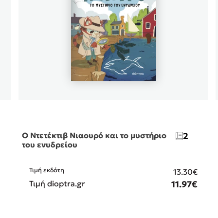
Ο Ντετέκτιβ Νιαουρό και το μυστήριο
2
του ενυδρείου
Τιμή εκδότη
€
13.30€
€
Τιμή dioptra.gr
11.97€