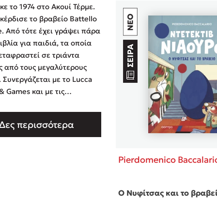
κε το 1974 στο Ακουί Τέρμε.
 κέρδισε το βραβείο Battello
e. Από τότε έχει γράψει πάρα
ιβλία για παιδιά, τα οποία
εταφραστεί σε τριάντα
 από τους μεγαλύτερους
. Συνεργάζεται με το Lucca
& Games και με τις
δες La Repubblica και
 della Sera. Το 2013 ίδρυσε
Δες περισσότερα
 on a tree, ένα πρακτορείο
γικής γραφής, στο οποίο
φείς …
Pierdomenico Baccalari
Ο Νυφίτσας και το βραβε