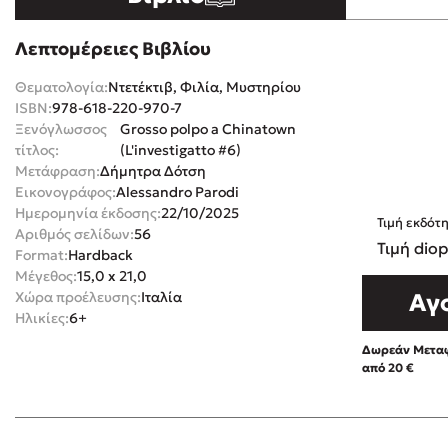
Rebecca Yar
Playlist
Λεπτομέρειες Βιβλίου
Teo Benedett
Θεματολογία:
Ντετέκτιβ, Φιλία, Μυστηρίου
Τζένη Κουτσ
ISBN:
978-618-220-970-7
Emily Henry
Στέφανος Ξενάκης
Ξενόγλωσσος
Grosso polpo a Chinatown
Ali Hazelwoo
τίτλος:
(L'investigatto #6)
Μετάφραση:
Δήμητρα Δότση
Το λεξικό της ζωής σου
Cori Doerrfe
Εικονογράφος:
Alessandro Parodi
Pierdomenico
Ημερομηνία έκδοσης:
22/10/2025
Τιμή εκδότ
Αριθμός σελίδων:
56
Δανάη Ιμπρ
Τιμή diop
Format:
Hardback
Κώστας Κρομμύδας
Μέγεθος:
15,0 x 21,0
Χώρα προέλευσης:
Ιταλία
Αγ
Το λιμάνι μου είσαι εσύ
Ηλικίες:
6+
Δωρεάν Μεταφ
από 20 €
Ιωάννης Γλωσσόπουλος
Διαβά
Ένας γίγαντας στο σχολείο