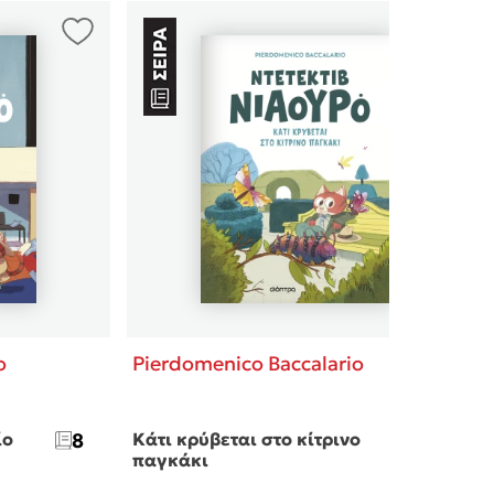
o
Pierdomenico Baccalario
ίο
8
Κάτι κρύβεται στο κίτρινο
7
παγκάκι