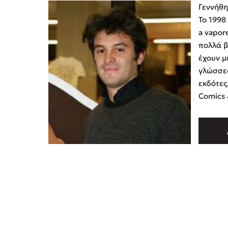
Γεννήθη
Το 1998
a vapor
πολλά β
έχουν μ
γλώσσες
εκδότες
Comics 
εφημερί
Corriere
το Book
δημιουρ
συγγρα