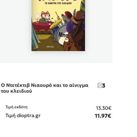
Ο Ντετέκτιβ Νιαουρό και το αίνιγμα
3
του κλειδιού
Ο Ντ
δωμά
Τιμή εκδότη
13.30€
Τιμή dioptra.gr
11.97€
Τιμ
Τιμ