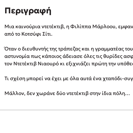
Περιγραφή
Δανάη Δεληγεώργη
Μια καινούρια ντετέκτιβ, η Φιλίππα Μάρλοου, εμφαν
Πάνω, κάτω, μπροστά, πίσω
από το Κοτσύφι Σίτι.
Όταν ο διευθυντής της τράπεζας και η γραμματέας το
αστυνομία πως κάποιος άδειασε όλες τις θυρίδες ασ
Mel Robbins
τον Ντετέκτιβ Νιαουρό κι εξιχνιάζει πρώτη την υπόθε
Η μέθοδος Αφήστε τους
Τι σχέση μπορεί να έχει με όλα αυτά ένα χταπόδι-συ
Μάλλον, δεν χωράνε δύο ντετέκτιβ στην ίδια πόλη…