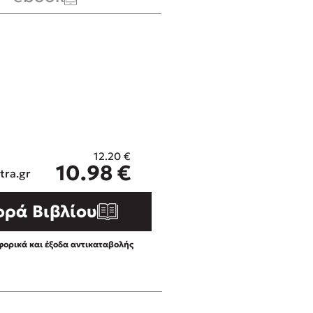
ros
3 βιβλία που μπορείς να δια
μια μέρα!
i
Εύκολη συνταγή για chicken
οδημητροπούλου
από τον Άκη Πετρετζίκη!
Διακοπές με τα παιδιά: Η α
d
παύση σε μετωπική σύγκρου
δική τους για εκτόνωση
ld
Πάνω, κάτω, μπροστά, πίσω
 Baccalario
τεστ και ανακάλυψε την τάσ
12.20
€
η
αχήμ
10.98
€
tra.gr
ορά Βιβλίου
ορικά και έξοδα αντικαταβολής
στε απόσπασμα