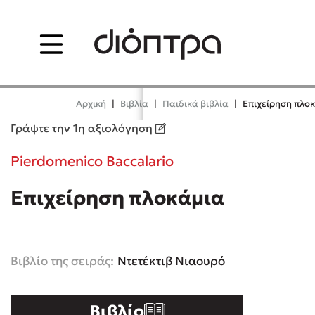
Menu
Δημοφιλή Βιβλία
Δημοφιλε
Αρχική
|
Βιβλία
|
Παιδικά βιβλία
|
Επιχείρηση πλο
Lidia Branković
Φυστίκι Που
Γράψτε την 1η αξιολόγηση
Παύλος Κασ
Το ξενοδοχείο των
Pierdomenico Baccalario
συναισθημάτων
El Sombrero
Στέφανος Ξε
Επιχείρηση πλοκάμια
Sebastian Fi
Χάρης Πολίτης
Freida McFa
Καθρέφτης
Κατρίνα Τσά
Βιβλίο της σειράς:
Ντετέκτιβ Νιαουρό
Lucinda Rile
Mimi Matth
Βιβλίο
Sebastian Fitzek
Benzamin Bé