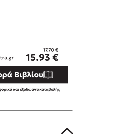
ros
3 βιβλία που μπορείς να δια
μια μέρα!
i
Εύκολη συνταγή για chicken
οδημητροπούλου
από τον Άκη Πετρετζίκη!
Διακοπές με τα παιδιά: Η α
d
παύση σε μετωπική σύγκρου
17.70
€
η
δική τους για εκτόνωση
15.93
€
ld
tra.gr
Πάνω, κάτω, μπροστά, πίσω
 Baccalario
τεστ και ανακάλυψε την τάσ
ορά Βιβλίου
αχήμ
ορικά και έξοδα αντικαταβολής
στε απόσπασμα