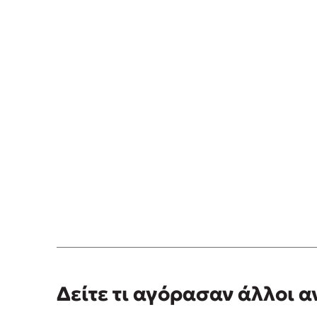
λογοτεχ
(ποίηση
Αλέξανδρος Μπατσάκης
/ 18-03-201
Από την πρώτη μέχρι την τελευταία σελ
αναφέρεται στην προσφορά και στην αγ
είναι ζωή.( Σωκράτης) How we yearn fo
ΑΝΕΤΑ ΜΑΥΡΙΔΟΥ
/ 05-03-2016
Καλοταξιδο εύχομαι!!!!!! Λίγες μέρες υ
Δείτε τι αγόρασαν άλλοι 