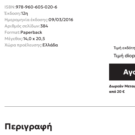
ISBN:
978-960-605-020-6
Rebecca Yar
Playlist
Έκδοση:
12η
Teo Benedett
Ημερομηνία έκδοσης:
09/03/2016
Αριθμός σελίδων:
384
Τζένη Κουτσ
Format:
Paperback
Emily Henry
Στέφανος Ξενάκης
Μέγεθος:
14,0 x 20,5
Ali Hazelwoo
Χώρα προέλευσης:
Ελλάδα
Τιμή εκδότ
Το λεξικό της ζωής σου
Cori Doerrfe
Τιμή diop
Pierdomenico
Αγ
Δανάη Ιμπρ
Κώστας Κρομμύδας
Δωρεάν Μεταφ
από 20 €
Το λιμάνι μου είσαι εσύ
Ιωάννης Γλωσσόπουλος
Περιγραφή
Διαβά
Ένας γίγαντας στο σχολείο