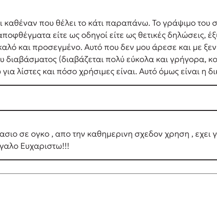
 καθέναν που θέλει το κάτι παραπάνω. Το γράψιμο του σε
αποφθέγματα είτε ως οδηγοί είτε ως θετικές δηλώσεις, έξυ
 καλό και προσεγμένο. Αυτό που δεν μου άρεσε και με ξεν
 διαβάσματος (διαβάζεται πολύ εύκολα και γρήγορα, κοι
ια λίστες και πόσο χρήσιμες είναι. Αυτό όμως είναι η δ
πλασιο σε ογκο , απο την καθημερινη σχεδον χρηση , εχει γ
εγαλο Ευχαριστω!!!
' την αρχή μέχρι το τέλος εξαιρετικό.τα 5 αστέρια είναι 