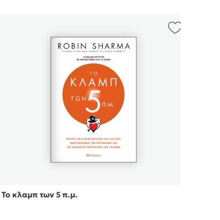
Το κλαμπ των 5 π.μ.
Το υ
σου