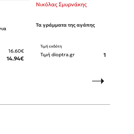
Νικόλας Σμυρνάκης
(5)
εύμα επιτυχίας. Ειδικά στο μέρος που
Τα γράμματα της αγάπης
έρευνα δεν αξίζει να λέγεται, ούτε
για
Τιμή εκδότη
14.35€
(5)
16.60€
Τιμή dioptra.gr
12.92€
αι καλη επιτυχία!
14.94€