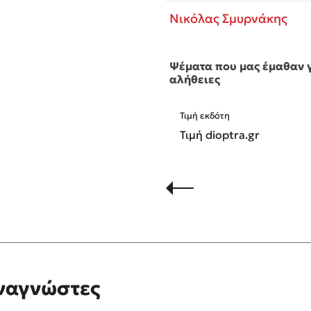
νικούς διαγωνισμούς
Νικόλας Σμυρνάκης
ς, μυθιστορήματ …
6
ίδα του βιβλίου ένιωθα σαν να ανοίγεται μέσα μου ένα πν
άπη μπορούσα να ταυτιστώ απόλυτα! Μια ζωή χωρίς αυτο
Ψέματα που μας έμαθαν 
αλήθειες
r more!
Τιμή εκδότη
πομονή και θα το εχουμε στα χέρια μας! Νικόλα μου εύχομ
Τιμή dioptra.gr
αναγνώστες