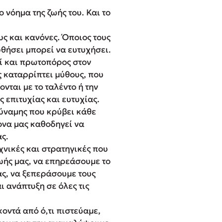
 νόημα της ζωής του. Και το
υς και κανόνες. Όποιος τους
θήσει μπορεί να ευτυχήσει.
ί και πρωτοπόρος στον
 καταρρίπτει μύθους, που
ται με το ταλέντο ή την
ς επιτυχίας και ευτυχίας.
δύναμης που κρύβει κάθε
ονα μας καθοδηγεί να
ας.
χνικές και στρατηγικές που
ωής μας, να επηρεάσουμε το
ς, να ξεπεράσουμε τους
 ανάπτυξη σε όλες τις
οντά από ό,τι πιστεύαμε,