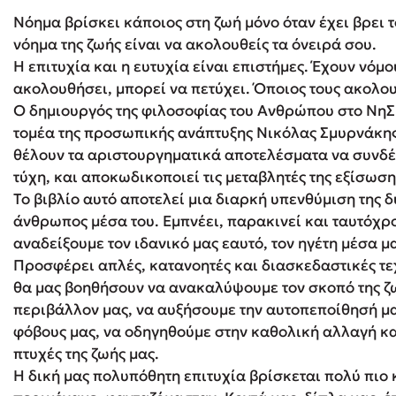
Νόημα βρίσκει κάποιος στη ζωή μόνο όταν έχει βρει το
νόημα της ζωής είναι να ακολουθείς τα όνειρά σου.
Δανάη Δεληγεώργη
Η επιτυχία και η ευτυχία είναι επιστήμες. Έχουν νόμο
ακολουθήσει, μπορεί να πετύχει. Όποιος τους ακολου
Πάνω, κάτω, μπροστά, πίσω
O δημιουργός της φιλοσοφίας του Ανθρώπου στο ΝηΣ
τομέα της προσωπικής ανάπτυξης Νικόλας Σμυρνάκης
θέλουν τα αριστουργηματικά αποτελέσματα να συνδέον
τύχη, και αποκωδικοποιεί τις μεταβλητές της εξίσωση
Mel Robbins
Το βιβλίο αυτό αποτελεί μια διαρκή υπενθύμιση της 
Η μέθοδος Αφήστε τους
άνθρωπος μέσα του. Εμπνέει, παρακινεί και ταυτόχρ
αναδείξουμε τον ιδανικό μας εαυτό, τον ηγέτη μέσα μ
Προσφέρει απλές, κατανοητές και διασκεδαστικές τε
θα μας βοηθήσουν να ανακαλύψουμε τον σκοπό της ζ
περιβάλλον μας, να αυξήσουμε την αυτοπεποίθησή μα
φόβους μας, να οδηγηθούμε στην καθολική αλλαγή και
πτυχές της ζωής μας.
Η δική μας πολυπόθητη επιτυχία βρίσκεται πολύ πιο κ