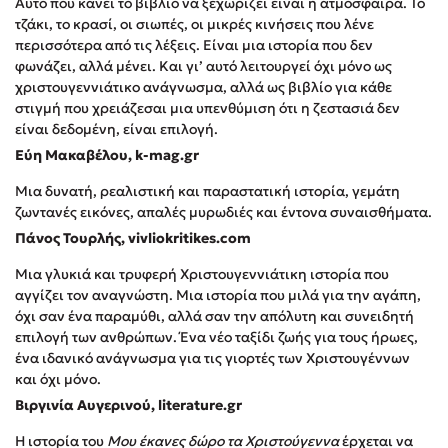
Αυτό που κάνει το βιβλίο να ξεχωρίζει είναι η ατμόσφαιρα. Το
Δημοφιλή Άρθρα
τζάκι, το κρασί, οι σιωπές, οι μικρές κινήσεις που λένε
περισσότερα από τις λέξεις. Είναι μια ιστορία που δεν
3 βιβλία βασισμένα σε αληθινά γεγονότα!
φωνάζει, αλλά μένει. Και γι’ αυτό λειτουργεί όχι μόνο ως
Τεστ: Ποιο αστυνομικό βιβλίο σου ταιριάζει για το καλοκαίρι;
χριστουγεννιάτικο ανάγνωσμα, αλλά ως βιβλίο για κάθε
στιγμή που χρειάζεσαι μια υπενθύμιση ότι η ζεστασιά δεν
Ο εθισμός των παιδιών στις οθόνες δεν είναι «το πρόβλημα»
είναι δεδομένη, είναι επιλογή.
Μια λέξη που συχνά νιώθεις αλλά την αγνοείς
Εύη Μακαβέλου, k-mag.gr
Τι είναι η νευροποικιλότητα; Η Δρ. Δανάη Δεληγεώργη
απαντά!
Μια δυνατή, ρεαλιστική και παραστατική ιστορία, γεμάτη
ζωντανές εικόνες, απαλές μυρωδιές και έντονα συναισθήματα.
Συγχαρητήρια, Πέθανες! Μια ξενάγηση στον Άδη της
ελληνικής μυθολογίας
Πάνος Τουρλής, vivliokritikes.com
3 βιβλία που μπορείς να διαβάσεις σε μια μέρα!
Μια γλυκιά και τρυφερή Χριστουγεννιάτικη ιστορία που
Εύκολη συνταγή για chicken BBQ pizza από τον Άκη
αγγίζει τον αναγνώστη. Μια ιστορία που μιλά για την αγάπη,
Πετρετζίκη!
όχι σαν ένα παραμύθι, αλλά σαν την απόλυτη και συνειδητή
Διακοπές με τα παιδιά: Η ανάγκη μας για παύση σε μετωπική
επιλογή των ανθρώπων. Ένα νέο ταξίδι ζωής για τους ήρωες,
σύγκρουση με τη δική τους για εκτόνωση
ένα ιδανικό ανάγνωσμα για τις γιορτές των Χριστουγέννων
και όχι μόνο.
Πάνω, κάτω, μπροστά, πίσω; Κάνε το τεστ και ανακάλυψε την
τάση σου!
Βιργινία Αυγερινού, literature.gr
Η ιστορία του
Μου έκανες δώρο τα Χριστούγεννα
έρχεται να