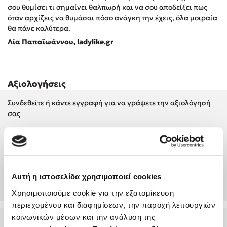
Προσεχείς εκδηλώσεις
σου θυμίσει τι σημαίνει θαλπωρή και να σου αποδείξει πως
όταν αρχίζεις να θυμάσαι πόσο ανάγκη την έχεις, όλα μοιραία
Ο Κώστας Κρομμύδας στο Παλαιοχώρι Καλαμπάκας
θα πάνε καλύτερα.
Ο Κώστας Κρομμύδας και η Μαρίνα Γιώτη στη Νικήτη
Λία Παπαϊωάννου, ladylike.gr
Χαλκιδικής
Ο Στέφανος Ξενάκης στη Χίο
Ο Κώστας Κρομμύδας & η Μαρίνα Γιώτη στο 54o Φεστιβάλ
Αξιολογήσεις
Βιβλίου στο Πεδίον του Άρεως
Ο Βαγγέλης Ηλιόπουλος & η Τζένη Κουτσοδημητροπούλου στο
Συνδεθείτε ή κάντε εγγραφή για να γράψετε την αξιολόγησή
54o Φεστιβάλ Βιβλίου στο Πεδίον του Άρεως
σας
Συνδέσου
Αυτή η ιστοσελίδα χρησιμοποιεί cookies
Δημιουργία Λογαριασμού
Χρησιμοποιούμε cookie για την εξατομίκευση
περιεχομένου και διαφημίσεων, την παροχή λειτουργιών
κοινωνικών μέσων και την ανάλυση της