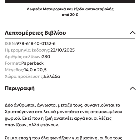
Δωρεάν Μεταφορικά και έξοδα αντικαταβολής
από 20 €
Λεπτομέρειες Βιβλίου
Mel Robbins
ISBN:
978-618-10-0132-6
Ημερομηνία έκδοσης:
22/10/2025
Η μέθοδος Αφήστε τους
Αριθμός σελίδων:
280
Format:
Paperback
Μέγεθος:
14,0 x 20,5
Χώρα προέλευσης:
Ελλάδα
Περιγραφή
Δύο άνθρωποι, άγνωστοι μεταξύ τους, συναντιούνται τα
Δημοφιλείς Συγγραφείς
Χριστούγεννα στα λευκά μονοπάτια ενός απομονωμένου
χωριού. Εκεί που η ζωή αναπνέει αργά και οι λέξεις
Φυστίκι ΠουΚυλάει
σπανίζουν, αλλά φτάνουν.
Παύλος Καστανάς
El Sombrero
Σε μια εποχή που όλα φωνάζουν για βιασύνη, οι δυο τους