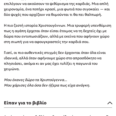
επιλέγουν να ακούσουν το ψιθύρισμα της καρδιάς. Μια απλή
Στέφανος Ξενάκης
χειρονομία, ένα ποτήρι κρασί, μια φωτιά που σιγοκαίει — και
Sebastian Fitzek
δύο ψυχές που αρχίζουν να θυμούνται τι θα πει θαλπωρή.
Freida McFadden
Η πιο ζεστή ιστορία Χριστουγέννων. Μια τρυφερή υπενθύμιση
Κατρίνα Τσάνταλη
πως η αγάπη έρχεται όταν είσαι έτοιμος να τη δεχτείς όχι με
Lucinda Riley
δώρα που εντυπωσιάζουν, αλλά με εκείνα που αφήνουν χώρο
Mimi Matthews
στη σιωπή για να αφουγκραστείς την καρδιά σου.
Benzamin Bécue
Γιατί, οι πιο αυθεντικές στιγμές δεν έρχονται όταν όλα είναι
Rebecca Yarros
ιδανικά, αλλά όταν αφήνουμε χώρο στο απροσδόκητο να
Teo Benedetti
πλησιάσει, ακόμα κι αν μας έχει τυλίξει η παγωνιά του
χειμώνα.
Τζένη Κουτσοδημητροπούλου
Emily Henry
Μου έκανες δώρο τα Χριστούγεννα...
Ali Hazelwood
Μου χάρισες όλα όσα δεν ήξερα πως είχα ανάγκη.
Cori Doerrfeld
Pierdomenico Baccalario
Είπαν για το βιβλίο
Δανάη Ιμπραχήμ