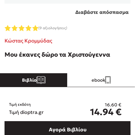
Διαβάστε απόσπασμα
Κώστας Κρομμύδας
(9 αξιολογήσεις)
Το λιμάνι μου είσαι εσύ
Κώστας Κρομμύδας
Μου έκανες δώρο τα Χριστούγεννα
Ιωάννης Γλωσσόπουλος
Βιβλίο
ebook
Ένας γίγαντας στο σχολείο
16.60
€
Τιμή εκδότη
14.94
€
Τιμή dioptra.gr
Δανάη Δεληγεώργη
Αγορά Βιβλίου
Πάνω, κάτω, μπροστά, πίσω