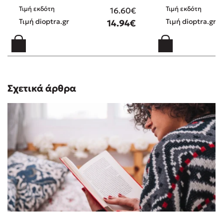
Κρομμύδα, " Μου έκανες δώρο τα Χριστούγεννα "!!! Σ
Τιμή εκδότη
Τιμή εκδότη
16.60€
ευχαριστώ από καρδιάς!!!
Τιμή dioptra.gr
Τιμή dioptra.gr
14.94€
Ελισάβετ
/ 28-11-
(5)
2025
ΒΑΣΙΛΗΣ ΑΛΕΞΙΟΥ
/
(5)
Σχετικά άρθρα
25-11-2025
'Ενα βιβλίο εξαιρετικό, νοσταλγικό, με
χριστουγεννιάτικες νότες, με μία ατμόσφαιρα άκρως
χειμωνιάτικη, με την ιστορία δύο ανθρώπων που
επιθυμούν μία αλλαγή της τωρινής δύσκολης φάσης
που βιώνουν, με διάχυτη την ελληνική φιλοξενία -και
δη των ανθρώπων της επαρχίας- και πολύ ...τζάκι και
χιόνι! Το απόλαυσα, είναι σαν να βλέπεις ταινία και
είναι ιδανικό για όσους θέλουν να διαβάσουν κάτι
ξεκούραστο, χαλαρωτικό και ευδιάθετο!
Elena Kalogeropulou
(5)
/ 10-11-2025