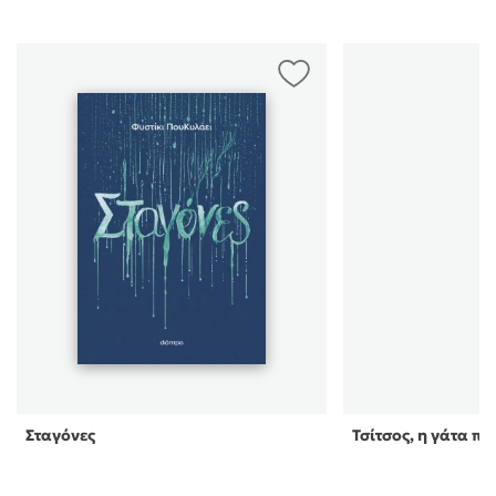
κατάσταση του ατόμου. - Ένας άνθρωπος που δεν έχει
συμφιλιωθει με τον εαυτό του, που κουβαλάει
φόβους,ανασφάλειες ή παλιά τραύματα,συχνά
δυσκολεύεται να δεχτεί την αγάπη, ακόμα κι αν αυτή
του προσφέρεται απλόχερα. Η αγάπη απαιτεί
άνοιγμα,εμπιστοσύνη και αποδοχή. - Η αγάπη δεν
είναι μόνο συναίσθημα, αλλά και επιλογή. Όταν
κάποιος ειναι έτοιμος, αναγνωρίζει την αξία του
εαυτού του και δεν αναζητά την αγάπη, για να καλύψει
τα κενά ή να γιατρέψει τις πληγές. Αντίθετα, την
αντιμετωπίζει ως μοίρασμα δύο ολοκληρωμένων
ανθρώπων, που επιλέγουν να πορευθούν μαζί.
Συμπερασματικα, το " Μου έκανες δώρο τα
Χριστούγεννα " είναι ένα βιβλίο που απευθύνεται
κυρίως στο συναίσθημα, χωρίς να παραμελεί τον
προβληματισμό. Καταφέρνει ν' αγγίξει την ψυχή και
να ζεστάνει την καρδιά του αναγνώστη με τα
ανθρώπινα μηνύματά του. Είναι ένα βιβλίο που μας
θυμίζει πως τα σημαντικότερα δώρα στη ζωή είναι
Σταγόνες
Τσίτσος, η γάτα π
εκείνα που δεν τυλίγονται σε χαρτί, αλλά
προσφέρονται μέσα από την καρδιά μας. Κώστα