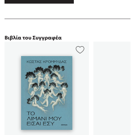
2022. Το έργο του Ουρανόεσσα ανακηρύχθηκε το 2017 το
υπαρξιακή διάσταση, υποδηλώνοντας την αλλαγή,την
καλύτερο µυθιστόρηµα της χρονιάς στην κατηγορία «Ηρωίδα-
αγάπη ή την αυτογνωσία που μπορεί να προκύψει
μέσα από μια ανθρώπινη συνάντηση. Δύο άγνωστοι, ο
έµπ …
Ορέστης και η Δάφνη,συναντιούνται απρόσμενα σ'
ένα χιονισμένο ορεινό χωριό. Η συνάντησή τους
μπορεί να ναι τυχαία, αλλά καθοριστική, ώστε να τους
Βιβλία του Συγγραφέα
αναγκάσει, κάτω από δύσκολες συνθήκες διαβίωσης,
να έρθουν κοντά και να μοιραστούν πράγματα,
σκέψεις, καταστάσεις και να ζήσουν τη μαγεία των
Χριστουγέννων. Η φλόγα των κεριών που φωτίζει το
χώρο αλλά και τις ψυχές τους, το τζάκι, που ζεσταίνει
το χώρο αλλά και τις καρδιές τους,το κρασί που τους
ζαλίζει και τους βοηθά να αφεθούν μακριά από όρους
και συμβάσεις της καθημερινότητας, η έλλειψη
ενημέρωσης και επικοινωνίας με τον "κόσμο" τους,
λόγω του αποκλεισμού τους από το χιόνι, είναι
σύμμαχοί τους σε μια διαδρομή, όπου οι
πρωταγωνιστές μας ανοίγονται,μιλούν για τους
φόβους, τα τραύματά τους και τελικά
επαναπροσδιορίζουν τι σημαίνει αγάπη και
εμπιστοσύνη στον άλλον. Αυτό που ξεκινά ως μια
τυχαία συνύπαρξη εξελίσσεται και σταδιακά γίνεται