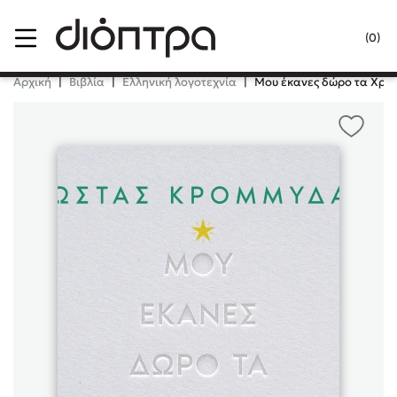
Menu
(0)
Κλείσιμο
Αρχική
|
Βιβλία
|
Ελληνική λογοτεχνία
|
Μου έκανες δώρο τα Χρι
Δημοφιλή Βιβλία
Lidia Branković
Το ξενοδοχείο των συναισθημάτων
Χάρης Πολίτης
Καθρέφτης