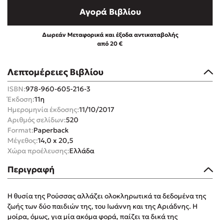
Αγορά Βιβλίου
Δωρεάν Μεταφορικά και έξοδα αντικαταβολής
από 20 €
Mel Robbins
Λεπτομέρειες Βιβλίου
Η μέθοδος Αφήστε τους
ISBN:
978-960-605-216-3
Έκδοση:
11η
Ημερομηνία έκδοσης:
11/10/2017
Αριθμός σελίδων:
520
Format:
Paperback
Μέγεθος:
14,0 x 20,5
Χώρα προέλευσης:
Ελλάδα
Δημοφιλείς Συγγραφείς
Περιγραφή
Φυστίκι ΠουΚυλάει
Η θυσία της Ρούσσας αλλάζει ολοκληρωτικά τα δεδομένα της
Παύλος Καστανάς
ζωής των δύο παιδιών της, του Ιωάννη και της Αριάδνης. Η
El Sombrero
μοίρα, όμως, για μία ακόμα φορά, παίζει τα δικά της