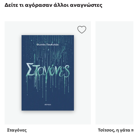
Δείτε τι αγόρασαν άλλοι αναγνώστες
Ελσα
/ 30-04-2020
(5)
Υπέροχο,η αδερφικη αγάπη πόση δύναμη κρύβει,η
θυσία της μάνας,η απλιστια
Πιπερη Άννα
/ 24-
(5)
04-2020
Παρακαλώ να παραλάβω τα τρία βιβλία.
User
/ 03-11-2018
(5)
ΕΥΑ
/ 12-02-2018
(5)
Περιμένουμε το 3ο βιβλίο με μεγάλη αγωνία .
βικυ
/ 07-02-2018
(5)
ΤΙ ΝΑΠΩ?? ΔΕΝ ΕΧΩ ΛΟΓΙΑ!! ΔΕΝ ΗΘΕΛΑ ΝΑ
Σταγόνες
Τσίτσος, η γάτα π
ΤΕΛΕΙΩΣΕΙ!! ΓΕΜΑΤΗ ΙΣΤΟΡΙΑ, ΔΕΜΕΝΗ ΓΡΑΦΗ,