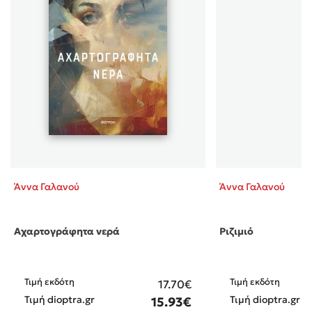
για τον άπιαστο πειρατή του Λαφονησίου. " Γιατί
ακολούθησε αυτό που του προσταξε η μοίρα ; Γιατί δεν
εγκατέλειψε την Κρήτη για να σωθεί από τους Ενετούς
που τον είχαν επικυρήξει για πολλά χρυσα δουκάτα ;
Ποιος είναι πραγματικά ο στόχος του; Τι ρόλο θα
παίξει μια μοιραία γυναίκα; Μπορεί ο Ιωάννης να
προσμενει στην βοήθειά της ή μήπως ένας θανάσιμος
κίνδυνος απειλεί την ζωή του; Η Αριάδνη, από την
άλλη, μεγαλώνει μέσα στα πούπουλα και τα μεταξωτά.
Σαν κόρη επιφανούς Ενετού ευγενή, μεγαλώνει μέσα
στην πολυτέλεια, αγνοώντας την πραγματική της
καταγωγή, το παρελθόν, τις ρίζες της... Η Αριάδνη
Άννα Γαλανού
Άννα Γαλανού
εξελίσσεται σε μια πανέμορφη κοπέλα, την καλύτερη
αρχοντοπούλα του Χάνδακα. Και ο επικείμενος γάμος
της αποτελεί πολύ σημαντικό γεγονός σε όλα τα
Αχαρτογράφητα νερά
Ριζιμιό
παλάτια της Γαληνοτάτης και του Χάνδακα. Η ίδια
ονειρεύεται ένα λαμπρό μέλλον δίπλα σ' έναν όμορφο
νέο που θα την αγαπά. Όμως...Η αλήθεια είναι τελείως
διαφορετική... Τι επιφυλάσσει η μοίρα για τα δύο
Τιμή εκδότη
Τιμή εκδότη
17.70€
αδέρφια; Υπάρχει περίπτωση να διασταυρωθούν οι
Τιμή dioptra.gr
Τιμή dioptra.gr
15.93€
δρόμοι τους; Πρόκειται για ένα εξαιρετικό ιστορικό