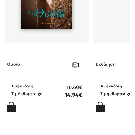
συγγραφέας κατάφερε να με μαγέψει. Για να είμαι
απόλυτα ειλικρινής, ύστερα ένα τόσο δυνατό πρώτο
μέρος, πίστευα πως το δεύτερο βιβλίο ίσως κάνει
κάποια κοιλιά, ίσως δεν καταφέρει να κρατήσει την
προσοχή και το ενδιαφέρον μου σε τόσο υψηλά
επίπεδα. Χαίρομαι πραγματικά που διαψεύστηκα!! Η "
ΕΚΔΙΚΗΣΗ " όχι μόνο κατάφερε να με γοητεύσει, αλλά
μου επεφύλασσε ακόμη ένα συγκλονιστικό φινάλε και
με έκανε να αδημονώ για το τρίτο και τελευταίο μέρος
της τριλογίας " ΟΙ ΔΡΟΜΟΙ ΤΗΣ ΚΑΤΑΙΓΙΔΑΣ ". Θα
Θυσία
1
Εκδίκηση
ήθελα να σας αφήσω με την παρακάτω φράση του
βιβλίου : " Από τη ζωή πάντα λείπει μια λέξη, η
μονιμότητα. Τίποτα δεν παραμένει μόνιμο στη ροή του
χρόνου, όλα είναι πρόσκαιρα...και η ελευθερία
Τιμή εκδότη
Τιμή εκδότη
16.60€
απατηλή έννοια, γιατί μπορεί να χαθεί από τη μια
Τιμή dioptra.gr
Τιμή dioptra.gr
14.94€
στιγμή στην άλλη. " Πολλά συγχαρητήρια στην
συγγραφέα!!
Χαλαρη Μαρια
/ 08-
(5)
11-2020
Τιμη για την τριλογια Οι δρομοι της Καταιγιδας