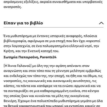
απρόσμενες εξελίξεις, ακραία συναισθήματα και υπερβατικές
Δημοφιλή Άρθρα
ανατροπές.
Τεστ: Ποιο αστυνομικό βιβλίο σου ταιριάζει για το καλοκαίρι;
3 βιβλία βασισμένα σε αληθινά γεγονότα!
Είπαν για το βιβλίο
Ο εθισμός των παιδιών στις οθόνες δεν είναι «το πρόβλημα»
Μια λέξη που συχνά νιώθεις αλλά την αγνοείς
Ένα μυθιστόρημα με έντονες ιστορικές αναφορές, πλούσια
Τι είναι η νευροποικιλότητα; Η Δρ. Δανάη Δεληγεώργη
βιβλιογραφία, αφιέρωμα σε μια εποχή που δεν έχει κορεστεί
απαντά!
στην λογοτεχνία, σε ένα πολυαγαπημένο ελληνικό νησί, την
Κρήτη, και την Ενετική κατοχή του.
Συγχαρητήρια, Πέθανες! Μια ξενάγηση στον Άδη της
ελληνικής μυθολογίας
Σωτηρία Παπαρσένη, Parents24
Εύκολη συνταγή για chicken BBQ pizza από τον Άκη
[Η Άννα Γαλανού] με όλη της την αγάπη απέναντι στον
Πετρετζίκη!
αναγνώστη και στον τόπο που τη γέννησε μελέτησε εμβριθώς
3 βιβλία που μπορείς να διαβάσεις σε μια μέρα!
και ενδελεχώς τον τόπο της, την εποχή, τα ήθη και τα έθιμα, τις
Διακοπές με τα παιδιά: Η ανάγκη μας για παύση σε μετωπική
νοοτροπίες, τις κοινωνικές και οικονομικές ανισότητες, τις
σύγκρουση με τη δική τους για εκτόνωση
κάστες, τα πάντα και κατάφερε να τα ενώσει αρμονικά και να
τα συνταιριάξει σε μια καθαρογραμμένη εικόνα, στο κέντρο
Πάνω, κάτω, μπροστά, πίσω; Κάνε το τεστ και ανακάλυψε την
τάση σου!
της οποίας ζουν και κινούνται τα μέλη της οικογένειας
Βενιέρη. Έχουμε ένα πολυεπίπεδο μυθιστόρημα γεμάτο με όλα
τα θετικά χαρακτηριστικά που μπορεί να εντοπίσει κανείς σε