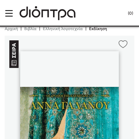
Menu
(0)
Κλείσιμο
Αρχική
|
Βιβλία
|
Ελληνική λογοτεχνία
|
Εκδίκηση
Δημοφιλή Βιβλία
Lidia Branković
Το ξενοδοχείο των συναισθημάτων
Χάρης Πολίτης
Καθρέφτης