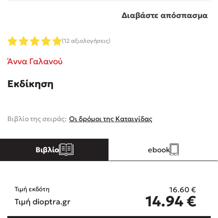
Διαβάστε απόσπασμα
Κώστας Κρομμύδας
(12 αξιολογήσεις)
Το λιμάνι μου είσαι εσύ
Άννα Γαλανού
Εκδίκηση
Ιωάννης Γλωσσόπουλος
Βιβλίο της σειράς:
Οι δρόμοι της Καταιγίδας
Ένας γίγαντας στο σχολείο
Βιβλίο
ebook
16.60
€
Τιμή εκδότη
Δανάη Δεληγεώργη
14.94
€
Τιμή dioptra.gr
Πάνω, κάτω, μπροστά, πίσω