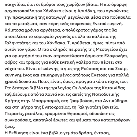
παιχνίδια, έτσι οι δρόμοι τους χωρίζουν βίαια. Η πιο όμορφη
Στέφανος Ξενάκης
αρχοντοπούλα του Χάνδακα είναι η Αριάδνη, που αγνοώ­ντας
Sebastian Fitzek
την πραγματική της καταγωγή μεγαλώνει μέσα στα πούπουλα
Freida McFadden
και τα μεταξωτά, σαν κόρη ενός επιφανούς Ενετού ευγενή.
Κάμποσα χρόνια αργότερα, ο πολύκροτος γάμος της θα
Κατρίνα Τσάνταλη
αποτελέσει το κορυφαίο γεγονός σε όλα τα παλάτια της
Lucinda Riley
Γαληνοτάτης και του Χάνδακα. Τι κρύβεται, όμως, πίσω από
Mimi Matthews
αυτόν τον γάμο; Ο πιο σκληρός πειρατής της Μεσογείου έχει
για ορμητήριό του έναν απροσπέλαστο όρμο στο Ελαφονήσι,
Benzamin Bécue
φόβος και τρόμος για κάθε ενετική γαλέρα που πέφτει στα
Rebecca Yarros
νύχια του. Είναι ο Ιωάννης, ο γιος της Ρούσσας και του Σεκίρ,
Teo Benedetti
κυνηγημένος και επικηρυγμένος από τους Ενετούς για πολλά
χρυσά δουκάτα. Ποιος είναι, όμως, πραγματικά ο στόχος του;
Τζένη Κουτσοδημητροπούλου
Στο δεύτερο βιβλίο της τριλογίας Οι Δρόμοι της Καταιγίδας
Emily Henry
ταξιδεύουμε από τα Χανιά και τις ακτές της Νοτιοδυτικής
Ali Hazelwood
Κρήτης στην Μπαρμπαριά, στη Γραμβούσα, στα Αντικύθηρα
και στη μήτρα της Ενετοκρατίας, τη Γαληνοτάτη Βενετία.
Cori Doerrfeld
Πειρατές, ρεσάλτα, κρυμμένοι θησαυροί, αδυσώπητες
Pierdomenico Baccalario
συγκρούσεις, απατηλοί έρωτες και ψέματα που καταστρέφουν
Δανάη Ιμπραχήμ
ζωές.
Η Εκδίκηση είναι ένα βιβλίο γεμάτο δράση, ένταση,