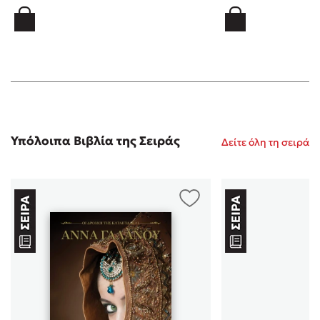
μυθιστόρημα, το οποίο καταφέρνει να κρατήσει
δέσμιο τον αναγνώστη από την αρχή έως το τέλος του.
Η συγγραφέας, με εξαιρετική δεξιοτεχνία πλέκει έναν
ιστό συγκλονιστικων γεγονότων γύρω από τους ήρωες
της. Η ένταση και η αγωνία του αναγνώστη
εκτινάσσονται στα ύψη και τα συναισθήματα που
γεννά η μυθοπλασία στην ψυχή του θα τον
καθηλώσουν. Η " ΕΚΔΙΚΗΣΗ " είναι ένα συγκλονιστικό
βιβλίο, γεμάτο ανατροπές, που είμαι σίγουρη πως θα
Υπόλοιπα Βιβλία της Σειράς
Δείτε όλη τη σειρά
σας παρασύρει! Το ταξίδι στο χρόνο και στο χώρο
συνεχίζεται. Αυτή τη φορά από τα Χανιά και τις ακτές
της Νοτιοδυτικής Κρήτης θα βρεθούμε στην
Μπάρμπαρα, στην Γραμβούσα, στα Αντικύθηρα, αλλά
και στην Γαληνοτάτη Βενετία. Ο αναγνώστης μετη
βοήθεια της εξαιρετικής πένας της κυρίας Άννας
Γαλανού, θα συνταξιδέψει με αιμοβόρους πειρατές, θα
λάβει μέρος σε παρακινδυνευμένα ρεσάλτα και θα
ανακαλύψει κρυμμένους θησαυρούς.Επίσης, θα γίνει
μάρτυρας σφοδρών συγκρούσεων, θα γνωρίσει
απατηλούς έρωτες και θα ανακαλύψει μυστικά, ικανά
να καταστρέψουν ζωές... Για ακόμη μία φορά, η