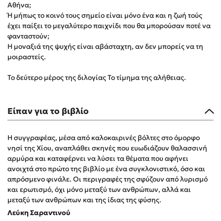
Αθήνα;
Δημοφιλή Άρθρα
Ή μήπως το κοινό τους σημείο είναι μόνο ένα και η ζωή τούς
έχει παίξει το μεγαλύτερο παιχνίδι που θα μπορούσαν ποτέ να
3 βιβλία βασισμένα σε αληθινά γεγονότα!
φανταστούν;
Τεστ: Ποιο αστυνομικό βιβλίο σου ταιριάζει για το καλοκαίρι;
Η μοναξιά της ψυχής είναι αβάσταχτη, αν δεν μπορείς να τη
Ο εθισμός των παιδιών στις οθόνες δεν είναι «το πρόβλημα»
μοιραστείς.
Μια λέξη που συχνά νιώθεις αλλά την αγνοείς
Το δεύτερο μέρος της διλογίας Το τίμημα της αλήθειας.
Τι είναι η νευροποικιλότητα; Η Δρ. Δανάη Δεληγεώργη
απαντά!
Συγχαρητήρια, Πέθανες! Μια ξενάγηση στον Άδη της
Είπαν για το βιβλίο
ελληνικής μυθολογίας
3 βιβλία που μπορείς να διαβάσεις σε μια μέρα!
Η συγγραφέας, μέσα από καλοκαιρινές βόλτες στο όμορφο
Εύκολη συνταγή για chicken BBQ pizza από τον Άκη
νησί της Χίου, αναπλάθει σκηνές που ευωδιάζουν θαλασσινή
Πετρετζίκη!
αρμύρα και καταφέρνει να λύσει τα θέματα που αφήνει
Διακοπές με τα παιδιά: Η ανάγκη μας για παύση σε μετωπική
ανοιχτά στο πρώτο της βιβλίο με ένα συγκλονιστικό, όσο και
σύγκρουση με τη δική τους για εκτόνωση
απρόσμενο φινάλε. Οι περιγραφές της σφύζουν από λυρισμό
Πάνω, κάτω, μπροστά, πίσω; Κάνε το τεστ και ανακάλυψε την
και ερωτισμό, όχι μόνο μεταξύ των ανθρώπων, αλλά και
τάση σου!
μεταξύ των ανθρώπων και της ίδιας της φύσης.
Λεύκη Σαραντινού