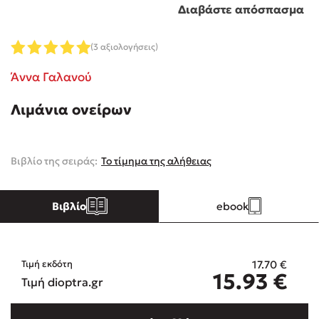
Διαβάστε απόσπασμα
Κώστας Κρομμύδας
(3 αξιολογήσεις)
Το λιμάνι μου είσαι εσύ
Άννα Γαλανού
Λιμάνια ονείρων
Βιβλίο της σειράς:
Το τίμημα της αλήθειας
Ιωάννης Γλωσσόπουλος
Ένας γίγαντας στο σχολείο
Βιβλίο
ebook
17.70
€
Τιμή εκδότη
15.93
€
Δανάη Δεληγεώργη
Τιμή dioptra.gr
Πάνω, κάτω, μπροστά, πίσω