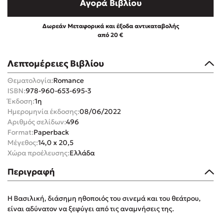
Αγορά Βιβλίου
Δωρεάν Μεταφορικά και έξοδα αντικαταβολής
από 20 €
Λεπτομέρειες Βιβλίου
Mel Robbins
Θεματολογία:
Romance
Η μέθοδος Αφήστε τους
ISBN:
978-960-653-695-3
Έκδοση:
1η
Ημερομηνία έκδοσης:
08/06/2022
Αριθμός σελίδων:
496
Format:
Paperback
Μέγεθος:
14,0 x 20,5
Χώρα προέλευσης:
Ελλάδα
Δημοφιλείς Συγγραφείς
Περιγραφή
Φυστίκι ΠουΚυλάει
Η Βασιλική, διάσημη ηθοποιός του σινεμά και του θεάτρου,
Παύλος Καστανάς
είναι αδύνατον να ξεφύγει από τις αναμνήσεις της.
El Sombrero