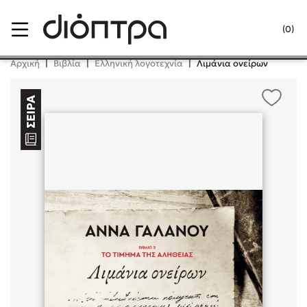
Menu
(0)
Κλείσιμο
Αρχική
|
Βιβλία
|
Ελληνική λογοτεχνία
|
Λιμάνια ονείρων
Δημοφιλή Βιβλία
Lidia Branković
Το ξενοδοχείο των συναισθημάτων
Χάρης Πολίτης
Καθρέφτης