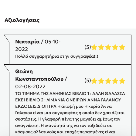
Προσεχείς εκδηλώσεις
Ο Κώστας Κρομμύδας στο Παλαιοχώρι Καλαμπάκας
Αξιολογήσεις
Ο Κώστας Κρομμύδας και η Μαρίνα Γιώτη στη Νικήτη
Χαλκιδικής
Ο Στέφανος Ξενάκης στη Χίο
Νεκταρία
/ 05-10-
Ο Κώστας Κρομμύδας & η Μαρίνα Γιώτη στο 54o Φεστιβάλ
(5)
2022
Βιβλίου στο Πεδίον του Άρεως
Πολλά συγχαρητήρια στην συγγραφέα!!!
Ο Βαγγέλης Ηλιόπουλος & η Τζένη Κουτσοδημητροπούλου στο
54o Φεστιβάλ Βιβλίου στο Πεδίον του Άρεως
Θεώνη
Κωνσταντοπούλου
/
(5)
02-08-2022
ΤΟ ΤΙΜΗΜΑ ΤΗΣ ΑΛΗΘΕΙΑΣ ΒΙΒΛΙΟ 1 : ΑΛΛΗ ΘΑΛΑΣΣΑ
ΕΚΕΙ ΒΙΒΛΙΟ 2 : ΛΙΜΑΝΙΑ ΟΝΕΙΡΩΝ ΑΝΝΑ ΓΑΛΑΝΟΥ
ΕΚΔΟΣΕΙΣ ΔΙΟΠΤΡΑ Η άποψή μου Η κυρία Άννα
Γαλανού είναι μια συγγραφέας η οποία δεν χρειάζεται
συστάσεις. Η γλαφυρή πένα της μαγεύει αμέσως τον
αναγνώστη. Η ικανότητά της να τον ταξιδεύει σε
κόσμους αλλοτινούς και εποχές περασμένες είναι