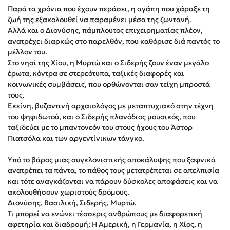
Στέφανος Ξενάκης
Παρά τα χρόνια που έχουν περάσει, η αγάπη που χάραξε τη
ζωή της εξακολουθεί να παραμένει μέσα της ζωντανή.
Sebastian Fitzek
Αλλά και ο Διονύσης, πάμπλουτος επιχειρηματίας πλέον,
Freida McFadden
ανατρέχει διαρκώς στο παρελθόν, που καθόρισε διά παντός το
Κατρίνα Τσάνταλη
μέλλον του.
Στο νησί της Χίου, η Μυρτώ και ο Σιδερής ζουν έναν μεγάλο
Lucinda Riley
έρωτα, κόντρα σε στερεότυπα, ταξικές διαφορές και
Mimi Matthews
κοινωνικές συμβάσεις, που ορθώνονται σαν τείχη μπροστά
Benzamin Bécue
τους.
Εκείνη, βυζαντινή αρχαιολόγος με μεταπτυχιακό στην τέχνη
Rebecca Yarros
του ψηφιδωτού, και ο Σιδερής πλανόδιος μουσικός, που
Teo Benedetti
ταξιδεύει με το μπαντονεόν του στους ήχους του Άστορ
Τζένη Κουτσοδημητροπούλου
Πιατσόλα και των αργεντίνικων τάνγκο.
Emily Henry
Υπό το βάρος μιας συγκλονιστικής αποκάλυψης που ξαφνικά
Ali Hazelwood
ανατρέπει τα πάντα, το πάθος τους μετατρέπεται σε απελπισία
Cori Doerrfeld
και τότε αναγκάζονται να πάρουν δύσκολες αποφάσεις και να
ακολουθήσουν χωριστούς δρόμους.
Pierdomenico Baccalario
Διονύσης, Βασιλική, Σιδερής, Μυρτώ.
Δανάη Ιμπραχήμ
Τι μπορεί να ενώνει τέσσερις ανθρώπους με διαφορετική
αφετηρία και διαδρομή; Η Αμερική, η Γερμανία, η Χίος, η