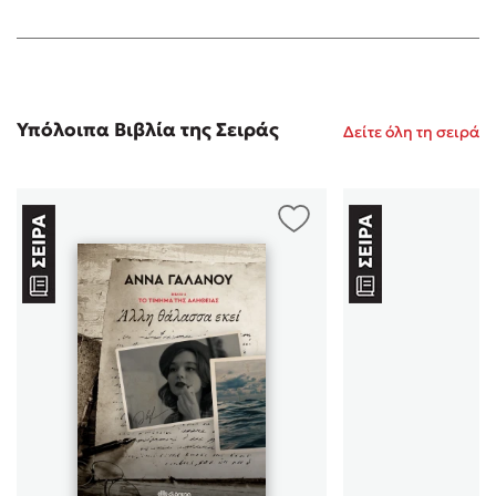
σημαντικό ρόλο... Ένας νέος άντρας που πίστευε στην
άδολη αγάπη εμπιστεύτηκε το λάθος άτομο. Πόσο
εύκολο είναι να αφεθεί πάλι; " Ελεύθερο πουλί είναι η
καρδιά, κι ας πιστεύουμε πως την κρατάμε
φυλακισμένη στο στήθος μας. Πάντα βρίσκει τους
δικούς της τρόπους να πετάξει μακριά. " Ο Διονύσης
Υπόλοιπα Βιβλία της Σειράς
Δείτε όλη τη σειρά
θα έρθει αντιμέτωπος με τη μοίρα του. Το παιχνίδι που
εκείνη διάλεξε να παίξει πίσω από την πλάτη του είναι
πολύ σκληρό. Πώς θ' αντιδράσει; Θα ακολουθήσει την
καρδιά του ή μήπως ετοιμάζεται να κάνει το
μεγαλύτερο λάθος της ζωής του; " Άνθρωποι με
άνυδρη καρδιά και χωρίς αισθήματα, μόνο
καταστροφές και συμφορές γεννούν και πρώτα
ενάντια στον εαυτό τους στρέφονται. Τον
καταστρέφουν, τον εξαφανίζουν και στη θέση του
χτίζουν μεθοδικά τον υπάνθρωπο. Αν νομίζεις πως εσύ
θα μπορέσεις να ξεφύγεις, να είσαι σίγουρος πως δεν
θα τα καταφέρεις. Δεν υπήρξε κάνεις ως τώρα που να
σώθηκε όταν έβαλε απέναντι τον ίδιο του τον εαυτό. "
Το πρώτο βιβλίο τελειώνει σ' ένα πολύ κομβικό
σημείο, αφήνοντας τον αναγνώστη σε μεγάλη αγωνία