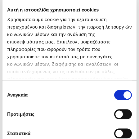
Αυτή η ιστοσελίδα χρησιμοποιεί cookies
Χρησιμοποιούμε cookie για την εξατομίκευση
περιεχομένου και διαφημίσεων, την παροχή λειτουργιών
κοινωνικών μέσων και την ανάλυση της
επισκεψιμότητάς μας. Επιπλέον, μοιραζόμαστε
πληροφορίες που αφορούν τον τρόπο που
χρησιμοποιείτε τον ιστότοπό μας με συνεργάτες
κοινωνικών μέσων, διαφήμισης και αναλύσεων, οι
οποίοι ενδεχομένως να τις συνδυάσουν με άλλες
πληροφορίες που τους έχετε παραχωρήσει ή τις οποίες
έχουν συλλέξει σε σχέση με την από μέρους σας χρήση
Επιλογή
των υπηρεσιών τους. Αν συνεχίσετε να χρησιμοποιείτε
Αναγκαία
συγκατάθεσης
την ιστοσελίδα μας, συναινείτε στη χρήση των cookies
μας.
Προτιμήσεις
Robin Sharma
BTS,
Myeongseok Kang
Στατιστικά