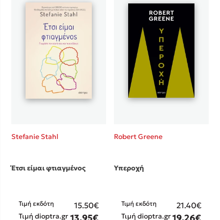
Stefanie Stahl
Robert Greene
Έτσι είμαι φτιαγμένος
Υπεροχή
Τιμή εκδότη
Τιμή εκδότη
15.50€
21.40€
Τιμή dioptra.gr
Τιμή dioptra.gr
13.95€
19.26€