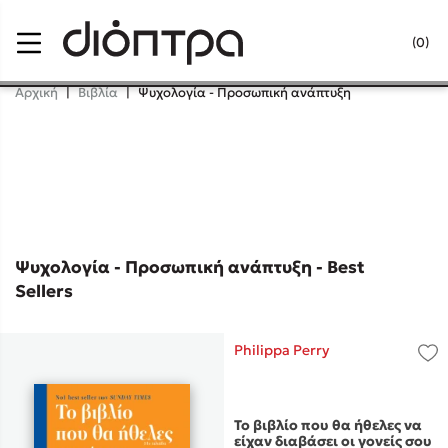
Menu
(0)
Κλείσιμο
Αρχική
|
Βιβλία
|
Ψυχολογία - Προσωπική ανάπτυξη
Δημοφιλή Βιβλία
Lidia Branković
Το ξενοδοχείο των συναισθημάτων
Ψυχολογία - Προσωπική ανάπτυξη - Best
Sellers
Philippa Perry
Χάρης Πολίτης
Το βιβλίο που θα ήθελες να
Καθρέφτης
είχαν διαβάσει οι γονείς σου