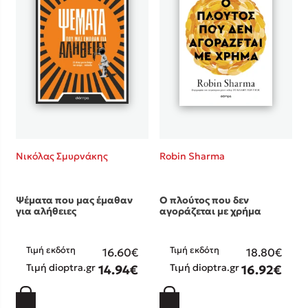
Κώστας Κρομμύδας
Το λιμάνι μου είσαι εσύ
Νικόλας Σμυρνάκης
Robin Sharma
Ιωάννης Γλωσσόπουλος
Ένας γίγαντας στο σχολείο
Ψέματα που μας έμαθαν
Ο πλούτος που δεν
για αλήθειες
αγοράζεται με χρήμα
Τιμή εκδότη
Τιμή εκδότη
16.60€
18.80€
Τιμή dioptra.gr
Τιμή dioptra.gr
14.94€
16.92€
Δανάη Δεληγεώργη
Πάνω, κάτω, μπροστά, πίσω