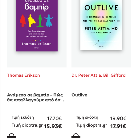
Προσεχείς εκδηλώσεις
Ο Κώστας Κρομμύδας στο Παλαιοχώρι Καλαμπάκας
Ο Κώστας Κρομμύδας και η Μαρίνα Γιώτη στη Νικήτη
Χαλκιδικής
Ο Στέφανος Ξενάκης στη Χίο
Ο Κώστας Κρομμύδας & η Μαρίνα Γιώτη στο 54o Φεστιβάλ
Βιβλίου στο Πεδίον του Άρεως
Ο Βαγγέλης Ηλιόπουλος & η Τζένη Κουτσοδημητροπούλου στο
54o Φεστιβάλ Βιβλίου στο Πεδίον του Άρεως
Thomas Erikson
Dr. Peter Attia,
Bill Gifford
Ανάμεσα σε βαμπίρ – Πώς
Outlive
θα απαλλαγούμε από όσ …
Τιμή εκδότη
Τιμή εκδότη
17.70€
19.90€
Τιμή dioptra.gr
Τιμή dioptra.gr
15.93€
17.91€