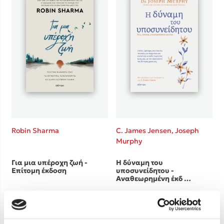
Robin Sharma
C. James Jensen,
Joseph
Murphy
Για μια υπέροχη ζωή -
Η δύναμη του
Επίτομη έκδοση
υποσυνείδητου -
Αναθεωρημένη έκδ …
Τιμή εκδότη
Τιμή εκδότη
19.90€
18.80€
Τιμή dioptra.gr
Τιμή dioptra.gr
17.91€
16.92€